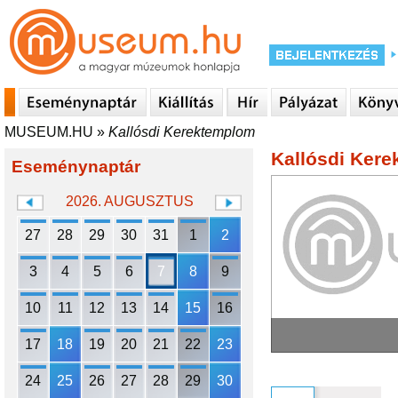
MUSEUM.HU
»
Kallósdi Kerektemplom
Kallósdi Ker
Eseménynaptár
2026. AUGUSZTUS
27
28
29
30
31
1
2
3
4
5
6
7
8
9
10
11
12
13
14
15
16
17
18
19
20
21
22
23
24
25
26
27
28
29
30