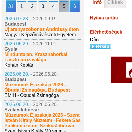
31
1
2
3
4
5
6
Nyitva tartás
2026.07.23. -
2026.09.19.
Budapest
Új aranyszobor az Andrássy úton
Elérhetőségek
Magyar Képzőművészeti Egyetem
Cím
2026.06.29. -
2026.11.01.
Gyula
Minduntalan. Krasznahorkai
László prózavilága
Kohán Képtár
2026.06.20. -
2026.06.20.
Budapest
Múzeumok Éjszakája 2026 -
Óbudai Zsinagóga, Budapest
EMIH - Óbudai Zsinagóga
2026.06.20. -
2026.06.20.
Székesfehérvár
Múzeumok Éjszakája 2026 - Szent
István Király Múzeum - Fekete Sas
Patikamúzeum, Székesfehérvár
Szent István Király Múzeum –