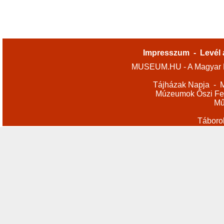
Impresszum
-
Levél 
MUSEUM.HU - A Magyar M
Tájházak Napja
-
M
Múzeumok Őszi Fes
Mű
Táboro