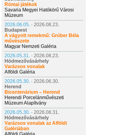
Római játékok
Savaria Megyei Hatókörű Városi
Múzeum
2026.06.05. -
2026.08.23.
Budapest
A vágyott remekmű: Grúber Béla
művészete
Magyar Nemzeti Galéria
2026.05.31. -
2026.08.23.
Hódmezővásárhely
Varázsos vonalak
Alföldi Galéria
2026.05.30. -
2026.06.30.
Herend
Bicentenárium – Herend
Herendi Porcelánművészeti
Múzeum Alapítvány
2026.05.30. -
2026.08.31.
Hódmezővásárhely
Varázsos vonalak az Alföldi
Galériában
Alföldi Galéria