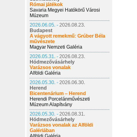
Római játékok
Savaria Megyei Hatókörű Városi
Múzeum
2026.06.05. -
2026.08.23.
Budapest
A vágyott remekmű: Grúber Béla
művészete
Magyar Nemzeti Galéria
2026.05.31. -
2026.08.23.
Hódmezővásárhely
Varázsos vonalak
Alföldi Galéria
2026.05.30. -
2026.06.30.
Herend
Bicentenárium – Herend
Herendi Porcelánművészeti
Múzeum Alapítvány
2026.05.30. -
2026.08.31.
Hódmezővásárhely
Varázsos vonalak az Alföldi
Galériában
Alföldi Galéria