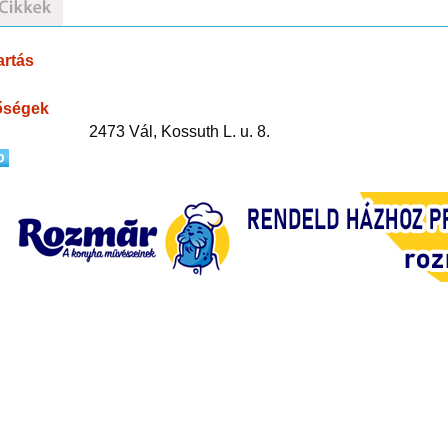
artás
őségek
2473 Vál, Kossuth L. u. 8.