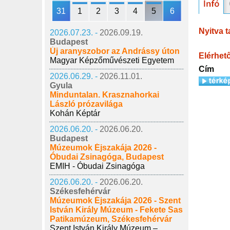
31
1
2
3
4
5
6
Nyitva t
2026.07.23. -
2026.09.19.
Budapest
Új aranyszobor az Andrássy úton
Elérhet
Magyar Képzőművészeti Egyetem
Cím
2026.06.29. -
2026.11.01.
Gyula
Minduntalan. Krasznahorkai
László prózavilága
Kohán Képtár
2026.06.20. -
2026.06.20.
Budapest
Múzeumok Éjszakája 2026 -
Óbudai Zsinagóga, Budapest
EMIH - Óbudai Zsinagóga
2026.06.20. -
2026.06.20.
Székesfehérvár
Múzeumok Éjszakája 2026 - Szent
István Király Múzeum - Fekete Sas
Patikamúzeum, Székesfehérvár
Szent István Király Múzeum –