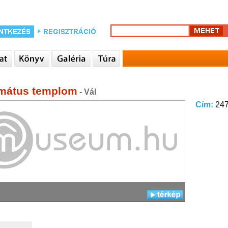
mátus templom
- Vál
Cím:
247