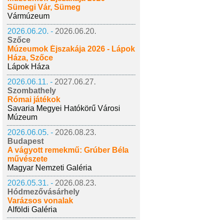
Sümegi Vár, Sümeg
Vármúzeum
2026.06.20. -
2026.06.20.
Szőce
Múzeumok Éjszakája 2026 - Lápok
Háza, Szőce
Lápok Háza
2026.06.11. -
2027.06.27.
Szombathely
Római játékok
Savaria Megyei Hatókörű Városi
Múzeum
2026.06.05. -
2026.08.23.
Budapest
A vágyott remekmű: Grúber Béla
művészete
Magyar Nemzeti Galéria
2026.05.31. -
2026.08.23.
Hódmezővásárhely
Varázsos vonalak
Alföldi Galéria