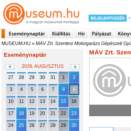
MUSEUM.HU
»
MÁV Zrt. Szentesi Motorgarázs Gépészeti Gy
MÁV Zrt. Szen
Eseménynaptár
2026. AUGUSZTUS
27
28
29
30
31
1
2
3
4
5
6
7
8
9
10
11
12
13
14
15
16
17
18
19
20
21
22
23
24
25
26
27
28
29
30