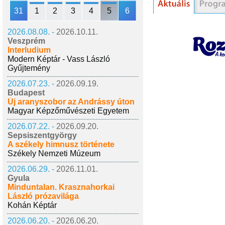
31
1
2
3
4
5
6
2026.08.08. -
2026.10.11.
Veszprém
Interludium
Modern Képtár - Vass László
Gyűjtemény
2026.07.23. -
2026.09.19.
Budapest
Új aranyszobor az Andrássy úton
Magyar Képzőművészeti Egyetem
2026.07.22. -
2026.09.20.
Sepsiszentgyörgy
A székely himnusz története
Székely Nemzeti Múzeum
2026.06.29. -
2026.11.01.
Gyula
Minduntalan. Krasznahorkai
László prózavilága
Kohán Képtár
2026.06.20. -
2026.06.20.