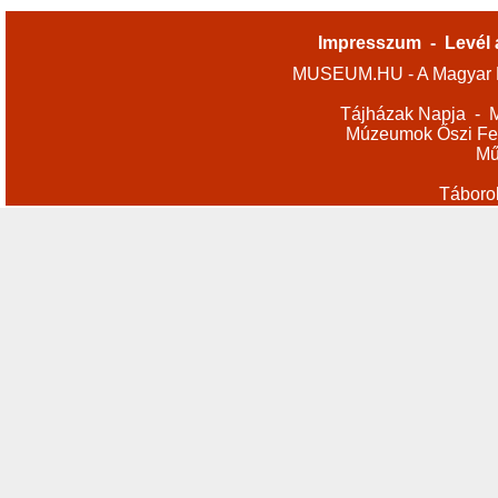
Impresszum
-
Levél 
MUSEUM.HU - A Magyar M
Tájházak Napja
-
M
Múzeumok Őszi Fes
Mű
Táboro