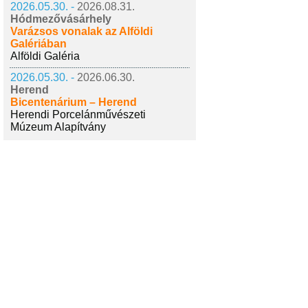
2026.05.30. -
2026.08.31.
Hódmezővásárhely
Varázsos vonalak az Alföldi
Galériában
Alföldi Galéria
2026.05.30. -
2026.06.30.
Herend
Bicentenárium – Herend
Herendi Porcelánművészeti
Múzeum Alapítvány