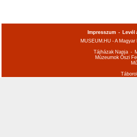
Impresszum
-
Levél 
MUSEUM.HU - A Magyar M
Tájházak Napja
-
M
Múzeumok Őszi Fes
Mű
Táboro