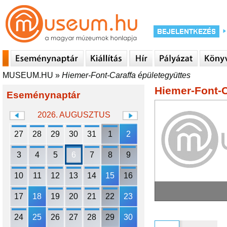
MUSEUM.HU
»
Hiemer-Font-Caraffa épületegyüttes
Hiemer-Font-C
Eseménynaptár
2026. AUGUSZTUS
27
28
29
30
31
1
2
3
4
5
6
7
8
9
10
11
12
13
14
15
16
17
18
19
20
21
22
23
24
25
26
27
28
29
30