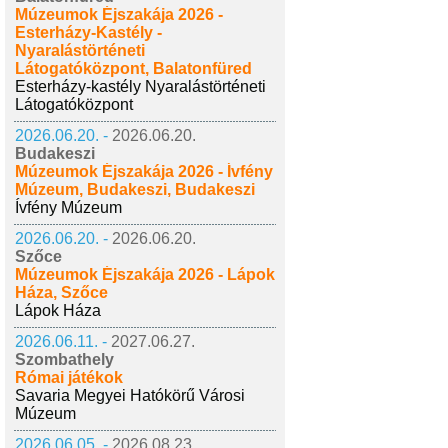
Múzeumok Éjszakája 2026 -
Esterházy-Kastély -
Nyaralástörténeti
Látogatóközpont, Balatonfüred
Esterházy-kastély Nyaralástörténeti
Látogatóközpont
2026.06.20. -
2026.06.20.
Budakeszi
Múzeumok Éjszakája 2026 - Ívfény
Múzeum, Budakeszi, Budakeszi
Ívfény Múzeum
2026.06.20. -
2026.06.20.
Szőce
Múzeumok Éjszakája 2026 - Lápok
Háza, Szőce
Lápok Háza
2026.06.11. -
2027.06.27.
Szombathely
Római játékok
Savaria Megyei Hatókörű Városi
Múzeum
2026.06.05. -
2026.08.23.