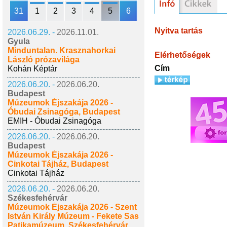
31
1
2
3
4
5
6
Nyitva tartás
2026.06.29. -
2026.11.01.
Gyula
Minduntalan. Krasznahorkai
Elérhetőségek
László prózavilága
Cím
Kohán Képtár
2026.06.20. -
2026.06.20.
Budapest
Múzeumok Éjszakája 2026 -
Óbudai Zsinagóga, Budapest
EMIH - Óbudai Zsinagóga
2026.06.20. -
2026.06.20.
Budapest
Múzeumok Éjszakája 2026 -
Cinkotai Tájház, Budapest
Cinkotai Tájház
2026.06.20. -
2026.06.20.
Székesfehérvár
Múzeumok Éjszakája 2026 - Szent
István Király Múzeum - Fekete Sas
Patikamúzeum, Székesfehérvár