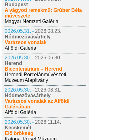
Budapest
A vágyott remekmű: Grúber Béla
művészete
Magyar Nemzeti Galéria
2026.05.31. -
2026.08.23.
Hódmezővásárhely
Varázsos vonalak
Alföldi Galéria
2026.05.30. -
2026.06.30.
Herend
Bicentenárium – Herend
Herendi Porcelánművészeti
Múzeum Alapítvány
2026.05.30. -
2026.08.31.
Hódmezővásárhely
Varázsos vonalak az Alföldi
Galériában
Alföldi Galéria
2026.05.30. -
2026.11.14.
Kecskemét
Élő örökség
Katona József Múzeum