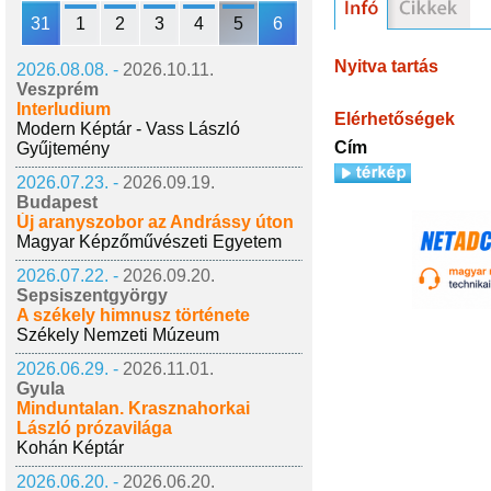
31
1
2
3
4
5
6
Nyitva tartás
2026.08.08. -
2026.10.11.
Veszprém
Interludium
Elérhetőségek
Modern Képtár - Vass László
Cím
Gyűjtemény
2026.07.23. -
2026.09.19.
Budapest
Új aranyszobor az Andrássy úton
Magyar Képzőművészeti Egyetem
2026.07.22. -
2026.09.20.
Sepsiszentgyörgy
A székely himnusz története
Székely Nemzeti Múzeum
2026.06.29. -
2026.11.01.
Gyula
Minduntalan. Krasznahorkai
László prózavilága
Kohán Képtár
2026.06.20. -
2026.06.20.