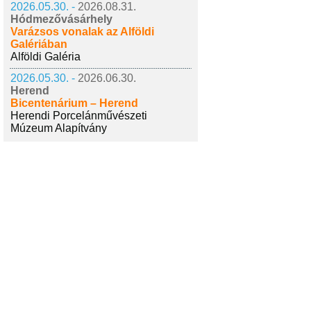
2026.05.30. -
2026.08.31.
Hódmezővásárhely
Varázsos vonalak az Alföldi
Galériában
Alföldi Galéria
2026.05.30. -
2026.06.30.
Herend
Bicentenárium – Herend
Herendi Porcelánművészeti
Múzeum Alapítvány