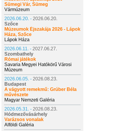
Sümegi Vár, Sümeg
Vármúzeum
2026.06.20. -
2026.06.20.
Szőce
Múzeumok Éjszakája 2026 - Lápok
Háza, Szőce
Lápok Háza
2026.06.11. -
2027.06.27.
Szombathely
Római játékok
Savaria Megyei Hatókörű Városi
Múzeum
2026.06.05. -
2026.08.23.
Budapest
A vágyott remekmű: Grúber Béla
művészete
Magyar Nemzeti Galéria
2026.05.31. -
2026.08.23.
Hódmezővásárhely
Varázsos vonalak
Alföldi Galéria