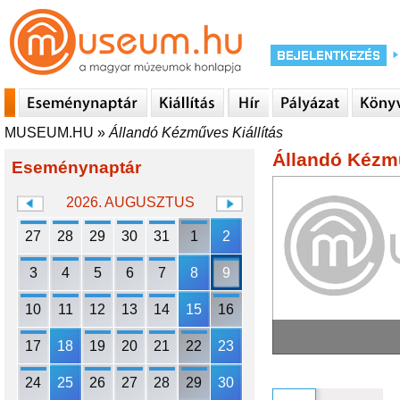
MUSEUM.HU
»
Állandó Kézműves Kiállítás
Állandó Kézmű
Eseménynaptár
2026. AUGUSZTUS
27
28
29
30
31
1
2
3
4
5
6
7
8
9
10
11
12
13
14
15
16
17
18
19
20
21
22
23
24
25
26
27
28
29
30