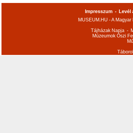
Impresszum
-
Levél 
MUSEUM.HU - A Magyar M
Tájházak Napja
-
M
Múzeumok Őszi Fes
Mű
Táboro