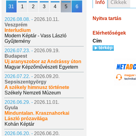
31
1
2
3
4
5
6
Nyitva tartás
2026.08.08. -
2026.10.11.
Veszprém
Interludium
Elérhetőségek
Modern Képtár - Vass László
Cím
Gyűjtemény
2026.07.23. -
2026.09.19.
Budapest
Új aranyszobor az Andrássy úton
Magyar Képzőművészeti Egyetem
2026.07.22. -
2026.09.20.
Sepsiszentgyörgy
A székely himnusz története
Székely Nemzeti Múzeum
2026.06.29. -
2026.11.01.
Gyula
Minduntalan. Krasznahorkai
László prózavilága
Kohán Képtár
2026.06.20. -
2026.06.20.