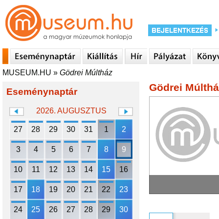
MUSEUM.HU
»
Gödrei Múltház
Gödrei Múlthá
Eseménynaptár
2026. AUGUSZTUS
27
28
29
30
31
1
2
3
4
5
6
7
8
9
10
11
12
13
14
15
16
17
18
19
20
21
22
23
24
25
26
27
28
29
30