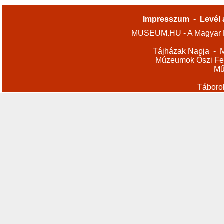
Impresszum
-
Levél 
MUSEUM.HU - A Magyar M
Tájházak Napja
-
M
Múzeumok Őszi Fes
Mű
Táboro