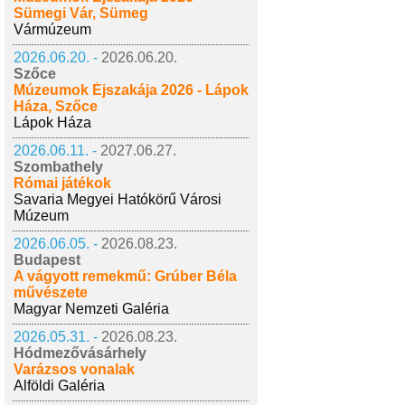
Sümegi Vár, Sümeg
Vármúzeum
2026.06.20. -
2026.06.20.
Szőce
Múzeumok Éjszakája 2026 - Lápok
Háza, Szőce
Lápok Háza
2026.06.11. -
2027.06.27.
Szombathely
Római játékok
Savaria Megyei Hatókörű Városi
Múzeum
2026.06.05. -
2026.08.23.
Budapest
A vágyott remekmű: Grúber Béla
művészete
Magyar Nemzeti Galéria
2026.05.31. -
2026.08.23.
Hódmezővásárhely
Varázsos vonalak
Alföldi Galéria