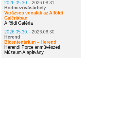
2026.05.30. -
2026.08.31.
Hódmezővásárhely
Varázsos vonalak az Alföldi
Galériában
Alföldi Galéria
2026.05.30. -
2026.06.30.
Herend
Bicentenárium – Herend
Herendi Porcelánművészeti
Múzeum Alapítvány