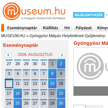
MUSEUM.HU
»
Gyöngyösi Mátyás Helytörténeti Gyűjtemény
Gyöngyösi Má
Eseménynaptár
2026. AUGUSZTUS
27
28
29
30
31
1
2
3
4
5
6
7
8
9
10
11
12
13
14
15
16
17
18
19
20
21
22
23
24
25
26
27
28
29
30