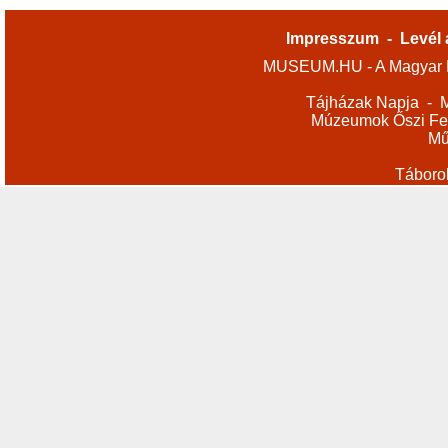
Impresszum
-
Levél 
MUSEUM.HU - A Magyar M
Tájházak Napja
-
M
Múzeumok Őszi Fes
Mű
Táboro