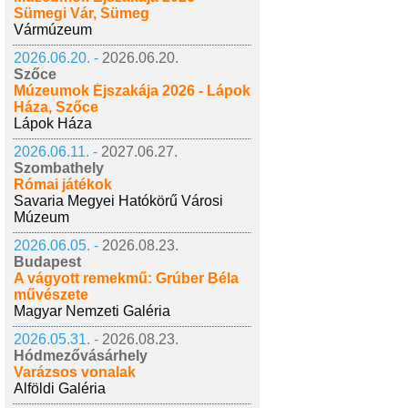
Sümegi Vár, Sümeg
Vármúzeum
2026.06.20. -
2026.06.20.
Szőce
Múzeumok Éjszakája 2026 - Lápok
Háza, Szőce
Lápok Háza
2026.06.11. -
2027.06.27.
Szombathely
Római játékok
Savaria Megyei Hatókörű Városi
Múzeum
2026.06.05. -
2026.08.23.
Budapest
A vágyott remekmű: Grúber Béla
művészete
Magyar Nemzeti Galéria
2026.05.31. -
2026.08.23.
Hódmezővásárhely
Varázsos vonalak
Alföldi Galéria