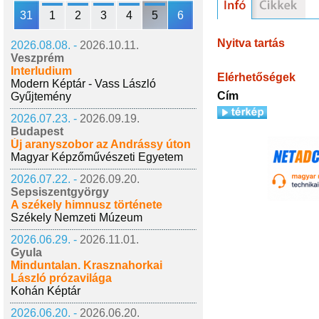
31
1
2
3
4
5
6
Nyitva tartás
2026.08.08. -
2026.10.11.
Veszprém
Interludium
Elérhetőségek
Modern Képtár - Vass László
Cím
Gyűjtemény
2026.07.23. -
2026.09.19.
Budapest
Új aranyszobor az Andrássy úton
Magyar Képzőművészeti Egyetem
2026.07.22. -
2026.09.20.
Sepsiszentgyörgy
A székely himnusz története
Székely Nemzeti Múzeum
2026.06.29. -
2026.11.01.
Gyula
Minduntalan. Krasznahorkai
László prózavilága
Kohán Képtár
2026.06.20. -
2026.06.20.