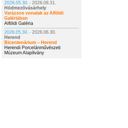
2026.05.30. -
2026.08.31.
Hódmezővásárhely
Varázsos vonalak az Alföldi
Galériában
Alföldi Galéria
2026.05.30. -
2026.06.30.
Herend
Bicentenárium – Herend
Herendi Porcelánművészeti
Múzeum Alapítvány