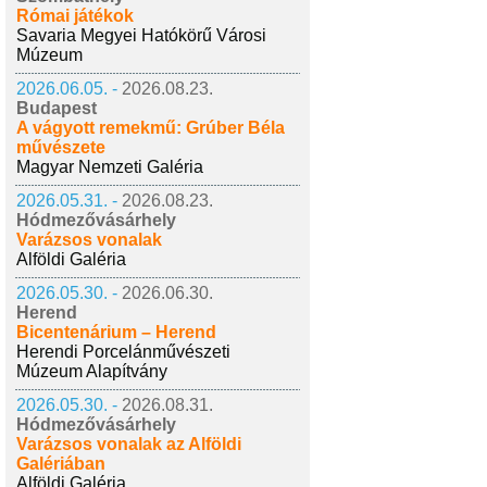
Római játékok
Savaria Megyei Hatókörű Városi
Múzeum
2026.06.05. -
2026.08.23.
Budapest
A vágyott remekmű: Grúber Béla
művészete
Magyar Nemzeti Galéria
2026.05.31. -
2026.08.23.
Hódmezővásárhely
Varázsos vonalak
Alföldi Galéria
2026.05.30. -
2026.06.30.
Herend
Bicentenárium – Herend
Herendi Porcelánművészeti
Múzeum Alapítvány
2026.05.30. -
2026.08.31.
Hódmezővásárhely
Varázsos vonalak az Alföldi
Galériában
Alföldi Galéria