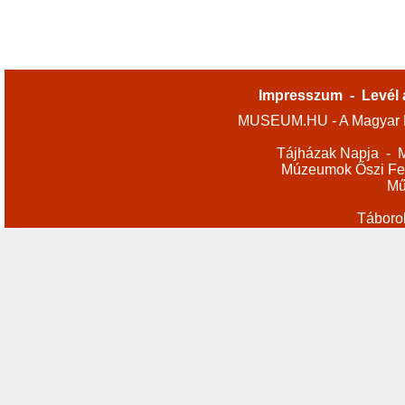
Impresszum
-
Levél 
MUSEUM.HU - A Magyar M
Tájházak Napja
-
M
Múzeumok Őszi Fes
Mű
Táboro