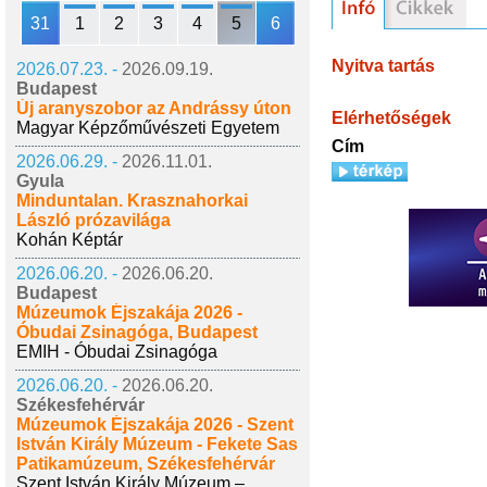
31
1
2
3
4
5
6
Nyitva tartás
2026.07.23. -
2026.09.19.
Budapest
Új aranyszobor az Andrássy úton
Elérhetőségek
Magyar Képzőművészeti Egyetem
Cím
2026.06.29. -
2026.11.01.
Gyula
Minduntalan. Krasznahorkai
László prózavilága
Kohán Képtár
2026.06.20. -
2026.06.20.
Budapest
Múzeumok Éjszakája 2026 -
Óbudai Zsinagóga, Budapest
EMIH - Óbudai Zsinagóga
2026.06.20. -
2026.06.20.
Székesfehérvár
Múzeumok Éjszakája 2026 - Szent
István Király Múzeum - Fekete Sas
Patikamúzeum, Székesfehérvár
Szent István Király Múzeum –