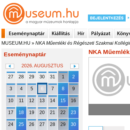
MUSEUM.HU
»
NKA Műemléki és Régészeti Szakmai Kollég
NKA Műemléki
Eseménynaptár
2026. AUGUSZTUS
27
28
29
30
31
1
2
3
4
5
6
7
8
9
10
11
12
13
14
15
16
17
18
19
20
21
22
23
24
25
26
27
28
29
30