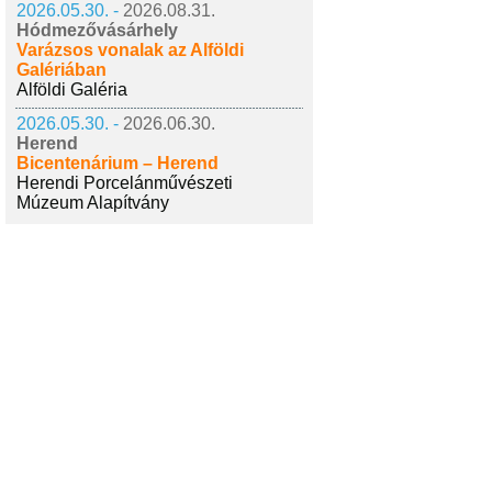
2026.05.30. -
2026.08.31.
Hódmezővásárhely
Varázsos vonalak az Alföldi
Galériában
Alföldi Galéria
2026.05.30. -
2026.06.30.
Herend
Bicentenárium – Herend
Herendi Porcelánművészeti
Múzeum Alapítvány