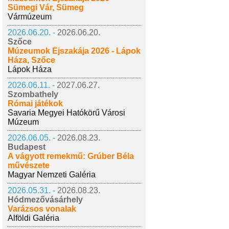
Sümegi Vár, Sümeg
Vármúzeum
2026.06.20. -
2026.06.20.
Szőce
Múzeumok Éjszakája 2026 - Lápok
Háza, Szőce
Lápok Háza
2026.06.11. -
2027.06.27.
Szombathely
Római játékok
Savaria Megyei Hatókörű Városi
Múzeum
2026.06.05. -
2026.08.23.
Budapest
A vágyott remekmű: Grúber Béla
művészete
Magyar Nemzeti Galéria
2026.05.31. -
2026.08.23.
Hódmezővásárhely
Varázsos vonalak
Alföldi Galéria