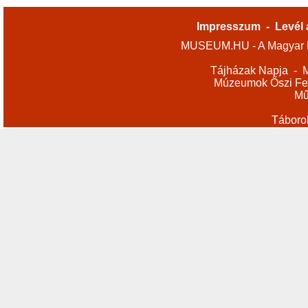
Impresszum
-
Levél 
MUSEUM.HU - A Magyar M
Tájházak Napja
-
M
Múzeumok Őszi Fes
Mű
Táboro