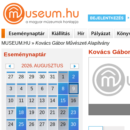
MUSEUM.HU
»
Kovács Gábor Művészeti Alapítvány
Kovács Gábor
Eseménynaptár
2026. AUGUSZTUS
27
28
29
30
31
1
2
3
4
5
6
7
8
9
10
11
12
13
14
15
16
17
18
19
20
21
22
23
24
25
26
27
28
29
30