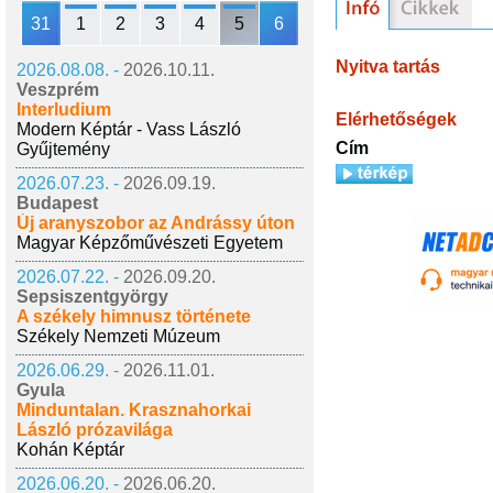
31
1
2
3
4
5
6
Nyitva tartás
2026.08.08. -
2026.10.11.
Veszprém
Interludium
Elérhetőségek
Modern Képtár - Vass László
Cím
Gyűjtemény
2026.07.23. -
2026.09.19.
Budapest
Új aranyszobor az Andrássy úton
Magyar Képzőművészeti Egyetem
2026.07.22. -
2026.09.20.
Sepsiszentgyörgy
A székely himnusz története
Székely Nemzeti Múzeum
2026.06.29. -
2026.11.01.
Gyula
Minduntalan. Krasznahorkai
László prózavilága
Kohán Képtár
2026.06.20. -
2026.06.20.