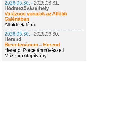
2026.05.30. -
2026.08.31.
Hódmezővásárhely
Varázsos vonalak az Alföldi
Galériában
Alföldi Galéria
2026.05.30. -
2026.06.30.
Herend
Bicentenárium – Herend
Herendi Porcelánművészeti
Múzeum Alapítvány