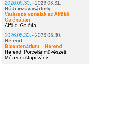
2026.05.30. -
2026.08.31.
Hódmezővásárhely
Varázsos vonalak az Alföldi
Galériában
Alföldi Galéria
2026.05.30. -
2026.06.30.
Herend
Bicentenárium – Herend
Herendi Porcelánművészeti
Múzeum Alapítvány