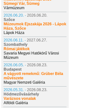
Sümegi Vár, Sümeg
Vármúzeum
2026.06.20. -
2026.06.20.
Szőce
Múzeumok Éjszakája 2026 - Lápok
Háza, Szőce
Lápok Háza
2026.06.11. -
2027.06.27.
Szombathely
Római játékok
Savaria Megyei Hatókörű Városi
Múzeum
2026.06.05. -
2026.08.23.
Budapest
A vágyott remekmű: Grúber Béla
művészete
Magyar Nemzeti Galéria
2026.05.31. -
2026.08.23.
Hódmezővásárhely
Varázsos vonalak
Alföldi Galéria