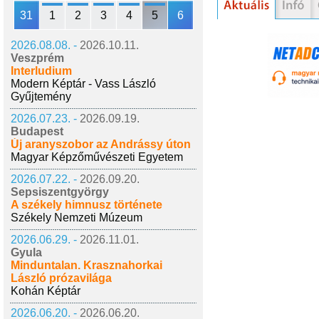
31
1
2
3
4
5
6
2026.08.08. -
2026.10.11.
Veszprém
Interludium
Modern Képtár - Vass László
Gyűjtemény
2026.07.23. -
2026.09.19.
Budapest
Új aranyszobor az Andrássy úton
Magyar Képzőművészeti Egyetem
2026.07.22. -
2026.09.20.
Sepsiszentgyörgy
A székely himnusz története
Székely Nemzeti Múzeum
2026.06.29. -
2026.11.01.
Gyula
Minduntalan. Krasznahorkai
László prózavilága
Kohán Képtár
2026.06.20. -
2026.06.20.