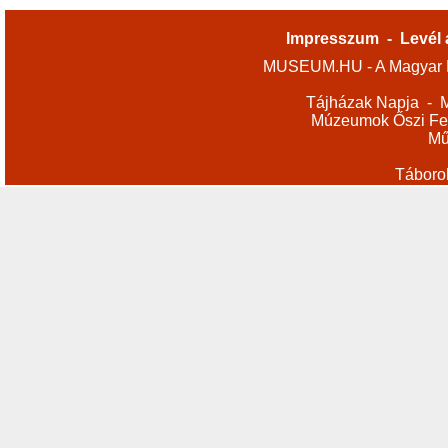
Impresszum
-
Levél 
MUSEUM.HU - A Magyar M
Tájházak Napja
-
M
Múzeumok Őszi Fes
Mű
Táboro