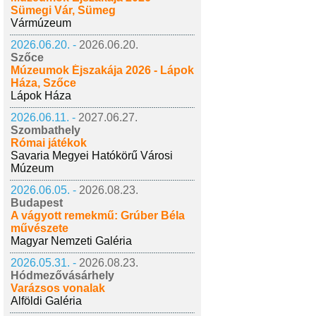
Sümegi Vár, Sümeg
Vármúzeum
2026.06.20. -
2026.06.20.
Szőce
Múzeumok Éjszakája 2026 - Lápok
Háza, Szőce
Lápok Háza
2026.06.11. -
2027.06.27.
Szombathely
Római játékok
Savaria Megyei Hatókörű Városi
Múzeum
2026.06.05. -
2026.08.23.
Budapest
A vágyott remekmű: Grúber Béla
művészete
Magyar Nemzeti Galéria
2026.05.31. -
2026.08.23.
Hódmezővásárhely
Varázsos vonalak
Alföldi Galéria