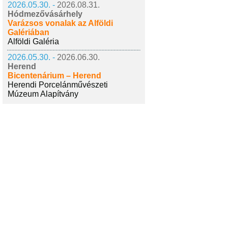
2026.05.30. -
2026.08.31.
Hódmezővásárhely
Varázsos vonalak az Alföldi
Galériában
Alföldi Galéria
2026.05.30. -
2026.06.30.
Herend
Bicentenárium – Herend
Herendi Porcelánművészeti
Múzeum Alapítvány