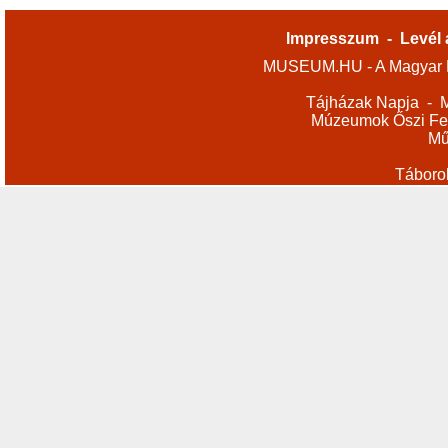
Impresszum
-
Levél 
MUSEUM.HU - A Magyar M
Tájházak Napja
-
M
Múzeumok Őszi Fes
Mű
Táboro