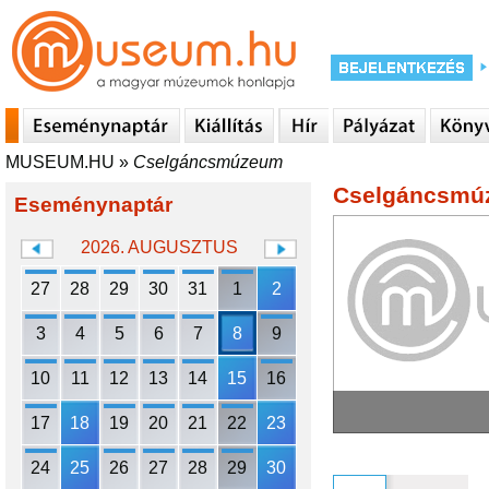
MUSEUM.HU
»
Cselgáncsmúzeum
Cselgáncsmú
Eseménynaptár
2026. AUGUSZTUS
27
28
29
30
31
1
2
3
4
5
6
7
8
9
10
11
12
13
14
15
16
17
18
19
20
21
22
23
24
25
26
27
28
29
30