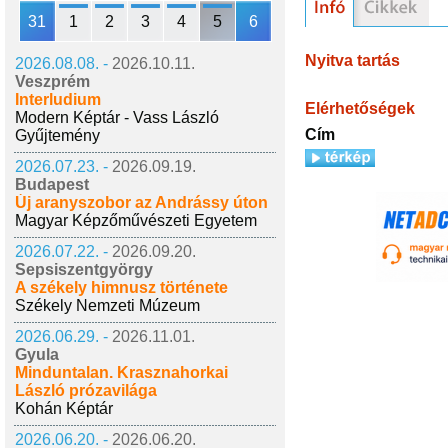
31
1
2
3
4
5
6
Nyitva tartás
2026.08.08. -
2026.10.11.
Veszprém
Interludium
Elérhetőségek
Modern Képtár - Vass László
Cím
Gyűjtemény
2026.07.23. -
2026.09.19.
Budapest
Új aranyszobor az Andrássy úton
Magyar Képzőművészeti Egyetem
2026.07.22. -
2026.09.20.
Sepsiszentgyörgy
A székely himnusz története
Székely Nemzeti Múzeum
2026.06.29. -
2026.11.01.
Gyula
Minduntalan. Krasznahorkai
László prózavilága
Kohán Képtár
2026.06.20. -
2026.06.20.