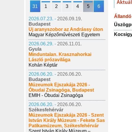
31
1
2
3
4
5
6
Állandó 
2026.07.23. -
2026.09.19.
Budapest
Üszögpu
Új aranyszobor az Andrássy úton
Kocsig
Magyar Képzőművészeti Egyetem
2026.06.29. -
2026.11.01.
Gyula
Minduntalan. Krasznahorkai
László prózavilága
Kohán Képtár
2026.06.20. -
2026.06.20.
Budapest
Múzeumok Éjszakája 2026 -
Óbudai Zsinagóga, Budapest
EMIH - Óbudai Zsinagóga
2026.06.20. -
2026.06.20.
Székesfehérvár
Múzeumok Éjszakája 2026 - Szent
István Király Múzeum - Fekete Sas
Patikamúzeum, Székesfehérvár
Szent István Király Múzeum –