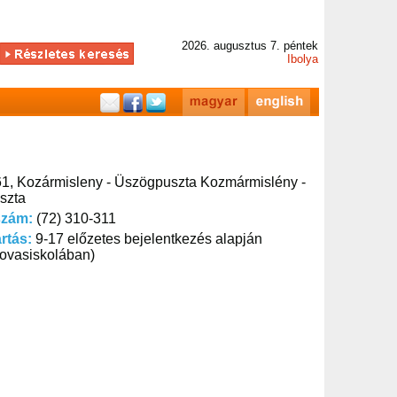
2026. augusztus 7. péntek
Ibolya
1, Kozármisleny - Üszögpuszta Kozmármislény -
szta
szám:
(72) 310-311
artás:
9-17 előzetes bejelentkezés alapján
 lovasiskolában)