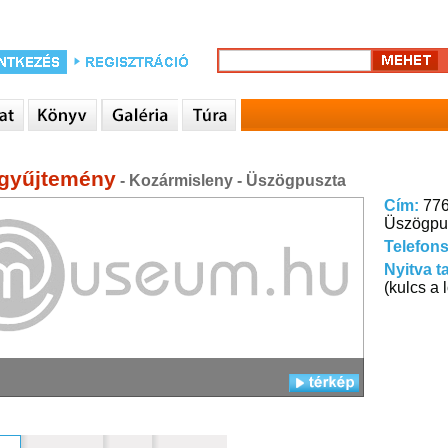
gyűjtemény
- Kozármisleny - Üszögpuszta
Cím:
776
Üszögpu
Telefon
Nyitva t
(kulcs a