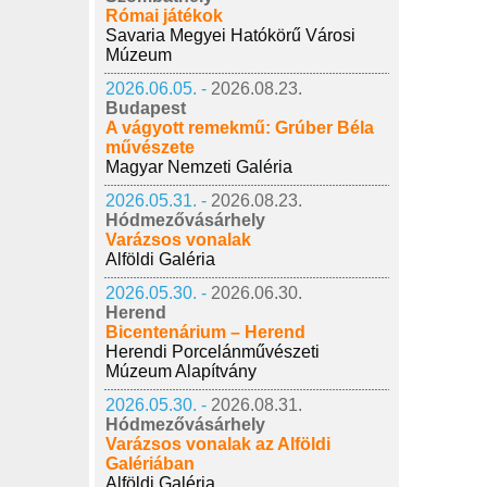
Római játékok
Savaria Megyei Hatókörű Városi
Múzeum
2026.06.05. -
2026.08.23.
Budapest
A vágyott remekmű: Grúber Béla
művészete
Magyar Nemzeti Galéria
2026.05.31. -
2026.08.23.
Hódmezővásárhely
Varázsos vonalak
Alföldi Galéria
2026.05.30. -
2026.06.30.
Herend
Bicentenárium – Herend
Herendi Porcelánművészeti
Múzeum Alapítvány
2026.05.30. -
2026.08.31.
Hódmezővásárhely
Varázsos vonalak az Alföldi
Galériában
Alföldi Galéria