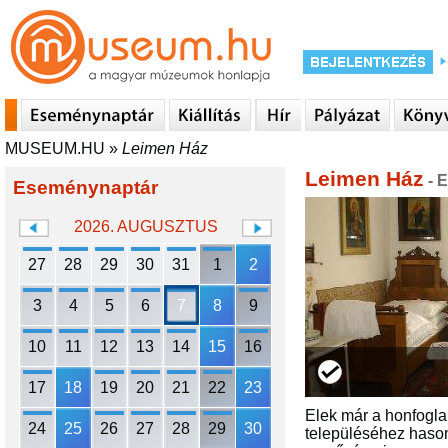
MUSEUM.HU
»
Leimen Ház
Leimen Ház
- E
Eseménynaptár
2026. AUGUSZTUS
27
28
29
30
31
1
2
3
4
5
6
7
8
9
10
11
12
13
14
15
16
17
18
19
20
21
22
23
Elek már a honfoglal
24
25
26
27
28
29
30
településéhez hason