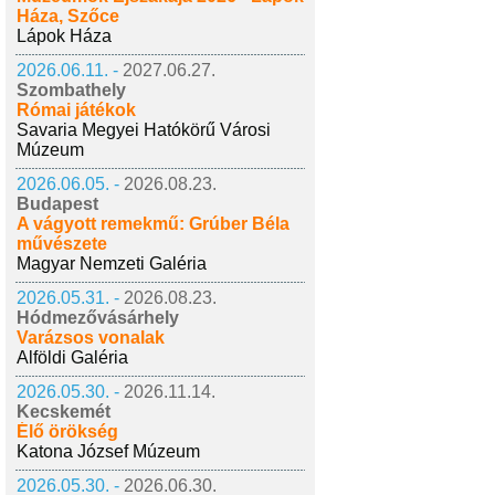
Háza, Szőce
Lápok Háza
2026.06.11. -
2027.06.27.
Szombathely
Római játékok
Savaria Megyei Hatókörű Városi
Múzeum
2026.06.05. -
2026.08.23.
Budapest
A vágyott remekmű: Grúber Béla
művészete
Magyar Nemzeti Galéria
2026.05.31. -
2026.08.23.
Hódmezővásárhely
Varázsos vonalak
Alföldi Galéria
2026.05.30. -
2026.11.14.
Kecskemét
Élő örökség
Katona József Múzeum
2026.05.30. -
2026.06.30.