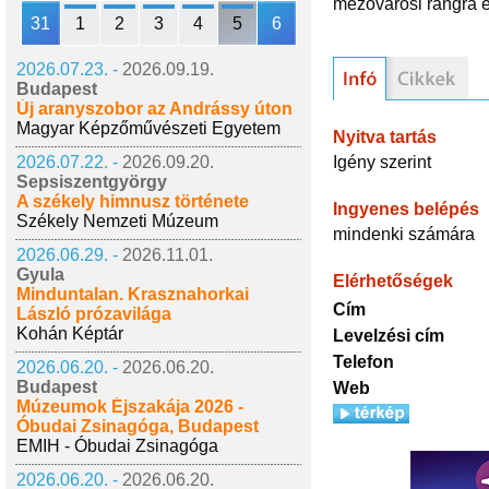
mezővárosi rangra e
31
1
2
3
4
5
6
2026.07.23. -
2026.09.19.
Budapest
Új aranyszobor az Andrássy úton
Magyar Képzőművészeti Egyetem
Nyitva tartás
Igény szerint
2026.07.22. -
2026.09.20.
Sepsiszentgyörgy
A székely himnusz története
Ingyenes belépés
Székely Nemzeti Múzeum
mindenki számára
2026.06.29. -
2026.11.01.
Gyula
Elérhetőségek
Minduntalan. Krasznahorkai
Cím
László prózavilága
Kohán Képtár
Levelzési cím
Telefon
2026.06.20. -
2026.06.20.
Budapest
Web
Múzeumok Éjszakája 2026 -
Óbudai Zsinagóga, Budapest
EMIH - Óbudai Zsinagóga
2026.06.20. -
2026.06.20.