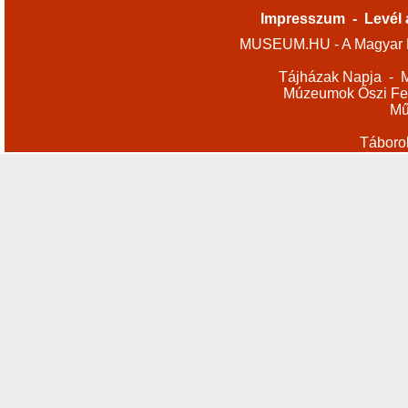
Impresszum
-
Levél 
MUSEUM.HU - A Magyar M
Tájházak Napja
-
M
Múzeumok Őszi Fes
Mű
Táboro