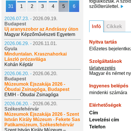
foglalkoztak. A sző
31
1
2
3
4
5
6
szőlőterülettel.
2026.07.23. -
2026.09.19.
Budapest
Új aranyszobor az Andrássy úton
Magyar Képzőművészeti Egyetem
Nyitva tartás
2026.06.29. -
2026.11.01.
Előzetes bejelentke
Gyula
Minduntalan. Krasznahorkai
László prózavilága
Szolgáltatások
Kohán Képtár
tárlatvezetés
Magyar és német ny
2026.06.20. -
2026.06.20.
Budapest
Múzeumok Éjszakája 2026 -
Ingyenes belépés
Óbudai Zsinagóga, Budapest
mindenki számára
EMIH - Óbudai Zsinagóga
2026.06.20. -
2026.06.20.
Elérhetőségek
Székesfehérvár
Cím
Múzeumok Éjszakája 2026 - Szent
István Király Múzeum - Fekete Sas
Levelzési cím
Patikamúzeum, Székesfehérvár
Telefon
Szent István Király Múzeum –