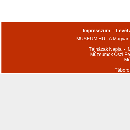
Impresszum
-
Levél 
MUSEUM.HU - A Magyar M
Tájházak Napja
-
M
Múzeumok Őszi Fes
Mű
Táboro