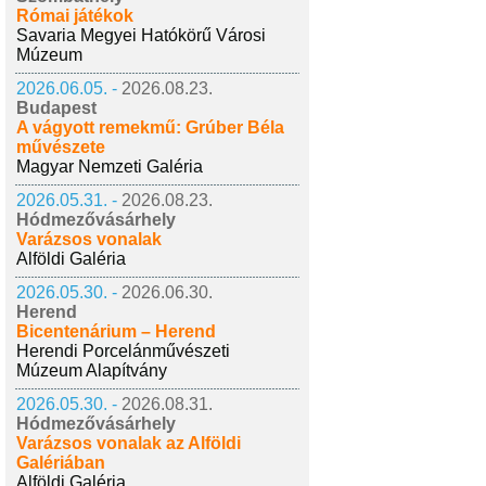
Római játékok
Savaria Megyei Hatókörű Városi
Múzeum
2026.06.05. -
2026.08.23.
Budapest
A vágyott remekmű: Grúber Béla
művészete
Magyar Nemzeti Galéria
2026.05.31. -
2026.08.23.
Hódmezővásárhely
Varázsos vonalak
Alföldi Galéria
2026.05.30. -
2026.06.30.
Herend
Bicentenárium – Herend
Herendi Porcelánművészeti
Múzeum Alapítvány
2026.05.30. -
2026.08.31.
Hódmezővásárhely
Varázsos vonalak az Alföldi
Galériában
Alföldi Galéria