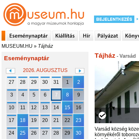
MUSEUM.HU
»
Tájház
Tájház
- Varsád
Eseménynaptár
2026. AUGUSZTUS
27
28
29
30
31
1
2
3
4
5
6
7
8
9
10
11
12
13
14
15
16
17
18
19
20
21
22
23
Varsád község közel
24
25
26
27
28
29
30
környékéről toborozo