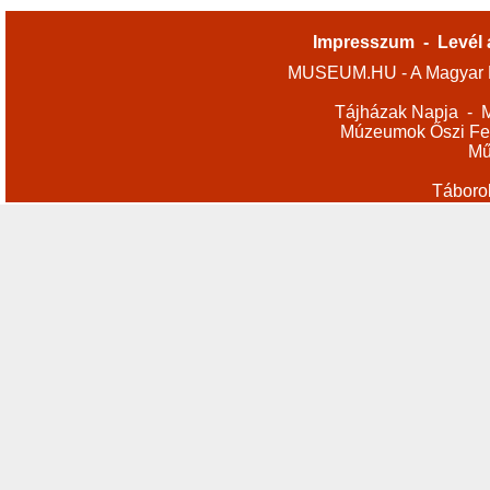
Impresszum
-
Levél 
MUSEUM.HU - A Magyar M
Tájházak Napja
-
M
Múzeumok Őszi Fes
Mű
Táboro