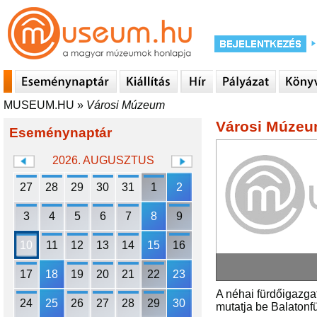
MUSEUM.HU
»
Városi Múzeum
Városi Múze
Eseménynaptár
2026. AUGUSZTUS
27
28
29
30
31
1
2
3
4
5
6
7
8
9
10
11
12
13
14
15
16
17
18
19
20
21
22
23
A néhai fürdőigazga
24
25
26
27
28
29
30
mutatja be Balatonfü