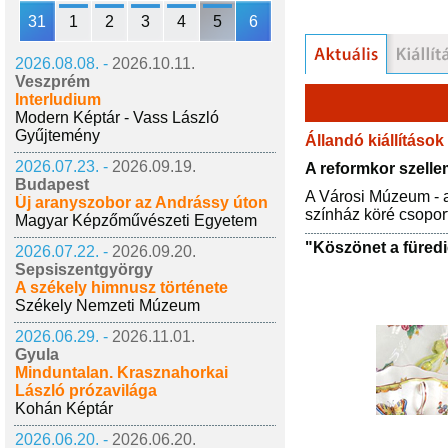
31
1
2
3
4
5
6
2026.08.08. -
2026.10.11.
Veszprém
Interludium
Modern Képtár - Vass László
Gyűjtemény
Állandó kiállítások
2026.07.23. -
2026.09.19.
A reformkor szell
Budapest
A Városi Múzeum - a
Új aranyszobor az Andrássy úton
színház köré csoport
Magyar Képzőművészeti Egyetem
"Köszönet a füred
2026.07.22. -
2026.09.20.
Sepsiszentgyörgy
A székely himnusz története
Székely Nemzeti Múzeum
2026.06.29. -
2026.11.01.
Gyula
Minduntalan. Krasznahorkai
László prózavilága
Kohán Képtár
2026.06.20. -
2026.06.20.