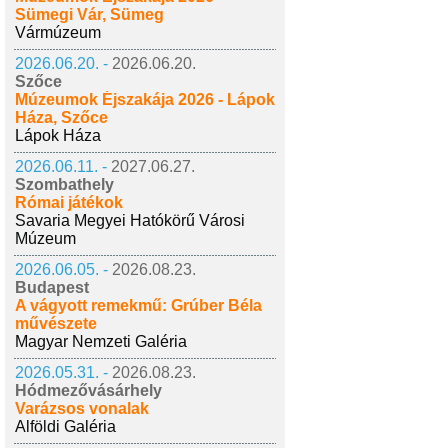
Sümegi Vár, Sümeg
Vármúzeum
2026.06.20. -
2026.06.20.
Szőce
Múzeumok Éjszakája 2026 - Lápok
Háza, Szőce
Lápok Háza
2026.06.11. -
2027.06.27.
Szombathely
Római játékok
Savaria Megyei Hatókörű Városi
Múzeum
2026.06.05. -
2026.08.23.
Budapest
A vágyott remekmű: Grúber Béla
művészete
Magyar Nemzeti Galéria
2026.05.31. -
2026.08.23.
Hódmezővásárhely
Varázsos vonalak
Alföldi Galéria