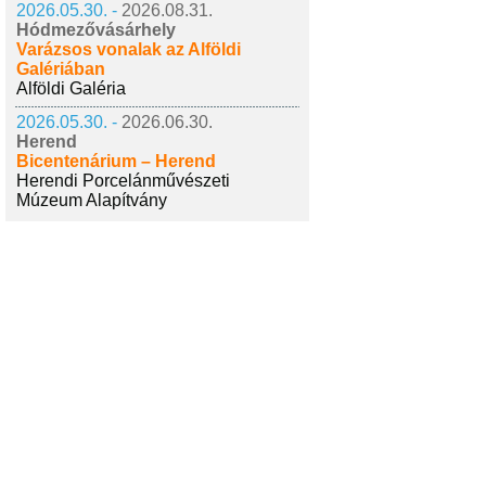
2026.05.30. -
2026.08.31.
Hódmezővásárhely
Varázsos vonalak az Alföldi
Galériában
Alföldi Galéria
2026.05.30. -
2026.06.30.
Herend
Bicentenárium – Herend
Herendi Porcelánművészeti
Múzeum Alapítvány