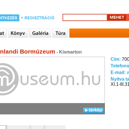
nlandi Bormúzeum
- Kismarton
Cím:
700
Telefon
E-mail:
w
Nyitva t
XI.1-III.