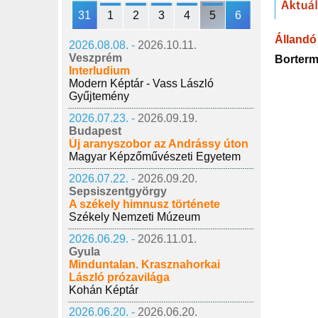
31
1
2
3
4
5
6
Állandó 
2026.08.08. -
2026.10.11.
Veszprém
Borterm
Interludium
Modern Képtár - Vass László
Gyűjtemény
2026.07.23. -
2026.09.19.
Budapest
Új aranyszobor az Andrássy úton
Magyar Képzőművészeti Egyetem
2026.07.22. -
2026.09.20.
Sepsiszentgyörgy
A székely himnusz története
Székely Nemzeti Múzeum
2026.06.29. -
2026.11.01.
Gyula
Minduntalan. Krasznahorkai
László prózavilága
Kohán Képtár
2026.06.20. -
2026.06.20.