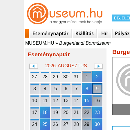
MUSEUM.HU
»
Burgenlandi Bormúzeum
Burge
Eseménynaptár
2026. AUGUSZTUS
27
28
29
30
31
1
2
3
4
5
6
7
8
9
10
11
12
13
14
15
16
17
18
19
20
21
22
23
24
25
26
27
28
29
30