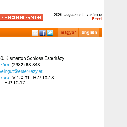
2026. augusztus 9. vasárnap
Emod
0, Kismarton Schloss Esterházy
szám:
(2682) 63-348
eingut@ester+azy.at
artás:
IV.1-X.31.: H-V 10-18
31.: H-P 10-17