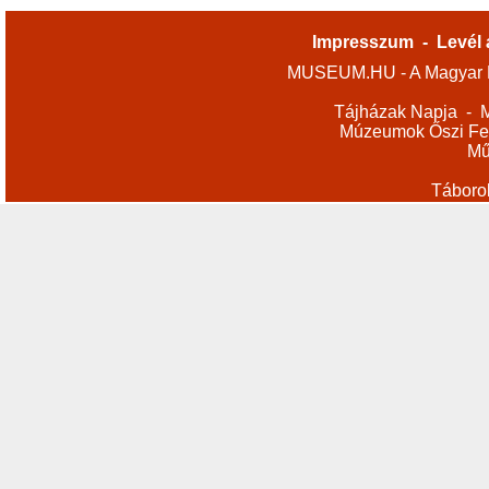
Impresszum
-
Levél 
MUSEUM.HU - A Magyar M
Tájházak Napja
-
M
Múzeumok Őszi Fes
Mű
Táboro