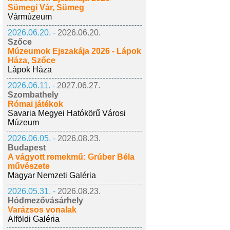
Sümegi Vár, Sümeg
Vármúzeum
2026.06.20. -
2026.06.20.
Szőce
Múzeumok Éjszakája 2026 - Lápok
Háza, Szőce
Lápok Háza
2026.06.11. -
2027.06.27.
Szombathely
Római játékok
Savaria Megyei Hatókörű Városi
Múzeum
2026.06.05. -
2026.08.23.
Budapest
A vágyott remekmű: Grúber Béla
művészete
Magyar Nemzeti Galéria
2026.05.31. -
2026.08.23.
Hódmezővásárhely
Varázsos vonalak
Alföldi Galéria