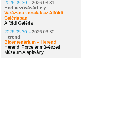
2026.05.30. -
2026.08.31.
Hódmezővásárhely
Varázsos vonalak az Alföldi
Galériában
Alföldi Galéria
2026.05.30. -
2026.06.30.
Herend
Bicentenárium – Herend
Herendi Porcelánművészeti
Múzeum Alapítvány