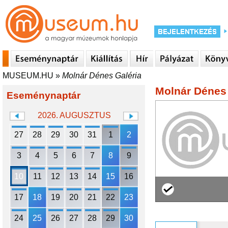
MUSEUM.HU
»
Molnár Dénes Galéria
Molnár Dénes 
Eseménynaptár
2026. AUGUSZTUS
27
28
29
30
31
1
2
3
4
5
6
7
8
9
10
11
12
13
14
15
16
17
18
19
20
21
22
23
24
25
26
27
28
29
30