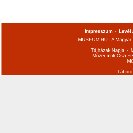
Impresszum
-
Levél 
MUSEUM.HU - A Magyar M
Tájházak Napja
-
M
Múzeumok Őszi Fes
Mű
Táboro