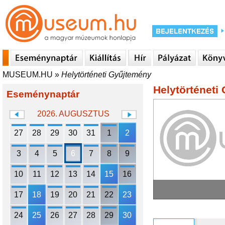
MUSEUM.HU
»
Helytörténeti Gyűjtemény
Helytörténeti
Eseménynaptár
2026. AUGUSZTUS
27
28
29
30
31
1
2
3
4
5
6
7
8
9
10
11
12
13
14
15
16
17
18
19
20
21
22
23
24
25
26
27
28
29
30