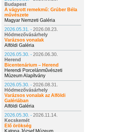
Budapest
A vágyott remekmű: Grúber Béla
művészete
Magyar Nemzeti Galéria
2026.05.31. -
2026.08.23.
Hódmezővásárhely
Varázsos vonalak
Alföldi Galéria
2026.05.30. -
2026.06.30.
Herend
Bicentenárium – Herend
Herendi Porcelánművészeti
Múzeum Alapítvány
2026.05.30. -
2026.08.31.
Hódmezővásárhely
Varázsos vonalak az Alföldi
Galériában
Alföldi Galéria
2026.05.30. -
2026.11.14.
Kecskemét
Élő örökség
Katona József Múzeum