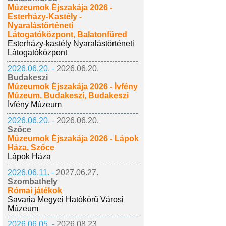
Múzeumok Éjszakája 2026 -
Esterházy-Kastély -
Nyaralástörténeti
Látogatóközpont, Balatonfüred
Esterházy-kastély Nyaralástörténeti
Látogatóközpont
2026.06.20. -
2026.06.20.
Budakeszi
Múzeumok Éjszakája 2026 - Ívfény
Múzeum, Budakeszi, Budakeszi
Ívfény Múzeum
2026.06.20. -
2026.06.20.
Szőce
Múzeumok Éjszakája 2026 - Lápok
Háza, Szőce
Lápok Háza
2026.06.11. -
2027.06.27.
Szombathely
Római játékok
Savaria Megyei Hatókörű Városi
Múzeum
2026.06.05. -
2026.08.23.