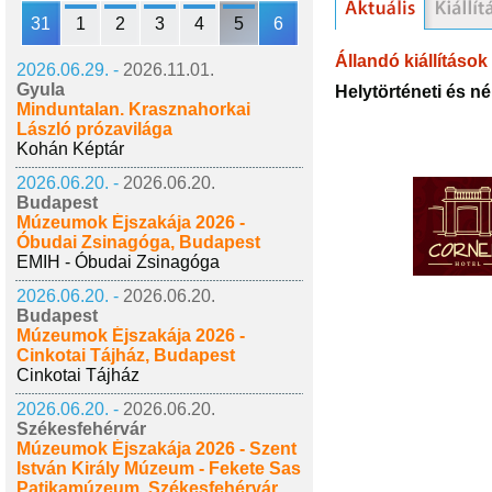
31
1
2
3
4
5
6
Állandó kiállítások
2026.06.29. -
2026.11.01.
Gyula
Helytörténeti és nép
Minduntalan. Krasznahorkai
László prózavilága
Kohán Képtár
2026.06.20. -
2026.06.20.
Budapest
Múzeumok Éjszakája 2026 -
Óbudai Zsinagóga, Budapest
EMIH - Óbudai Zsinagóga
2026.06.20. -
2026.06.20.
Budapest
Múzeumok Éjszakája 2026 -
Cinkotai Tájház, Budapest
Cinkotai Tájház
2026.06.20. -
2026.06.20.
Székesfehérvár
Múzeumok Éjszakája 2026 - Szent
István Király Múzeum - Fekete Sas
Patikamúzeum, Székesfehérvár