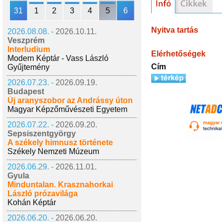
31
1
2
3
4
5
6
Nyitva tartás
2026.08.08. -
2026.10.11.
Veszprém
Interludium
Elérhetőségek
Modern Képtár - Vass László
Cím
Gyűjtemény
2026.07.23. -
2026.09.19.
Budapest
Új aranyszobor az Andrássy úton
Magyar Képzőművészeti Egyetem
2026.07.22. -
2026.09.20.
Sepsiszentgyörgy
A székely himnusz története
Székely Nemzeti Múzeum
2026.06.29. -
2026.11.01.
Gyula
Minduntalan. Krasznahorkai
László prózavilága
Kohán Képtár
2026.06.20. -
2026.06.20.