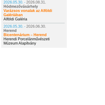
2026.05.30. -
2026.08.31.
Hódmezővásárhely
Varázsos vonalak az Alföldi
Galériában
Alföldi Galéria
2026.05.30. -
2026.06.30.
Herend
Bicentenárium – Herend
Herendi Porcelánművészeti
Múzeum Alapítvány