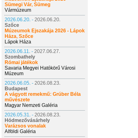
Sümegi Vár, Sümeg
Vármúzeum
2026.06.20. -
2026.06.20.
Szőce
Múzeumok Éjszakája 2026 - Lápok
Háza, Szőce
Lápok Háza
2026.06.11. -
2027.06.27.
Szombathely
Római játékok
Savaria Megyei Hatókörű Városi
Múzeum
2026.06.05. -
2026.08.23.
Budapest
A vágyott remekmű: Grúber Béla
művészete
Magyar Nemzeti Galéria
2026.05.31. -
2026.08.23.
Hódmezővásárhely
Varázsos vonalak
Alföldi Galéria