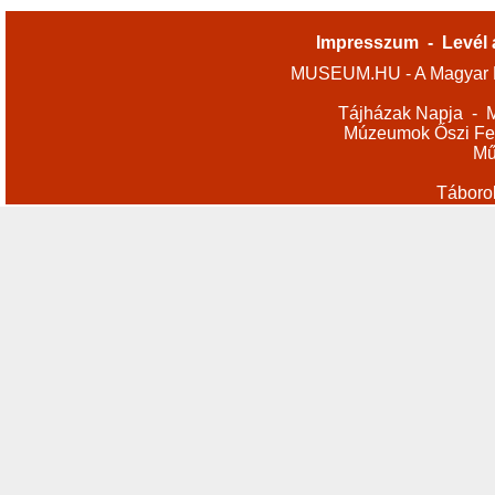
Impresszum
-
Levél 
MUSEUM.HU - A Magyar M
Tájházak Napja
-
M
Múzeumok Őszi Fes
Mű
Táboro