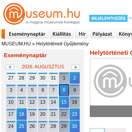
MUSEUM.HU
»
Helytörténeti Gyűjtemény
Helytörténeti
Eseménynaptár
2026. AUGUSZTUS
27
28
29
30
31
1
2
3
4
5
6
7
8
9
10
11
12
13
14
15
16
17
18
19
20
21
22
23
24
25
26
27
28
29
30