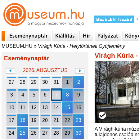
MUSEUM.HU
»
Virágh Kúria - Helytörténeti Gyűjtemény
Virágh Kúria 
Eseménynaptár
2026. AUGUSZTUS
27
28
29
30
31
1
2
3
4
5
6
7
8
9
10
11
12
13
14
15
16
17
18
19
20
21
22
23
A Virágh-kúria múzeu
24
25
26
27
28
29
30
tulajdonos család ne