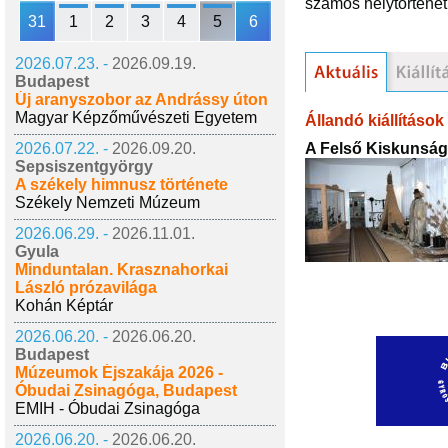
számos helytörténet
31
1
2
3
4
5
6
2026.07.23. -
2026.09.19.
Budapest
Új aranyszobor az Andrássy úton
Magyar Képzőművészeti Egyetem
Állandó kiállítások
A Felső Kiskunság 
2026.07.22. -
2026.09.20.
Sepsiszentgyörgy
A székely himnusz története
Székely Nemzeti Múzeum
2026.06.29. -
2026.11.01.
Gyula
Minduntalan. Krasznahorkai
László prózavilága
Kohán Képtár
2026.06.20. -
2026.06.20.
Budapest
Múzeumok Éjszakája 2026 -
Óbudai Zsinagóga, Budapest
EMIH - Óbudai Zsinagóga
2026.06.20. -
2026.06.20.