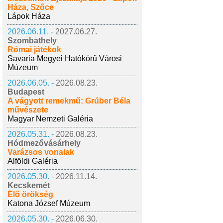
Háza, Szőce
Lápok Háza
2026.06.11. -
2027.06.27.
Szombathely
Római játékok
Savaria Megyei Hatókörű Városi
Múzeum
2026.06.05. -
2026.08.23.
Budapest
A vágyott remekmű: Grúber Béla
művészete
Magyar Nemzeti Galéria
2026.05.31. -
2026.08.23.
Hódmezővásárhely
Varázsos vonalak
Alföldi Galéria
2026.05.30. -
2026.11.14.
Kecskemét
Élő örökség
Katona József Múzeum
2026.05.30. -
2026.06.30.