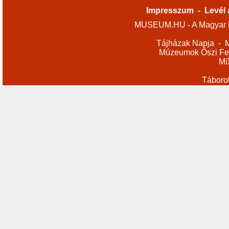
Impresszum
-
Levél 
MUSEUM.HU - A Magyar M
Tájházak Napja
-
M
Múzeumok Őszi Fes
Mű
Táboro