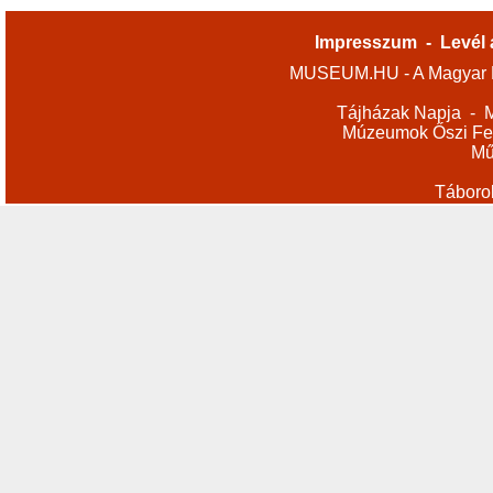
Impresszum
-
Levél 
MUSEUM.HU - A Magyar M
Tájházak Napja
-
M
Múzeumok Őszi Fes
Mű
Táboro