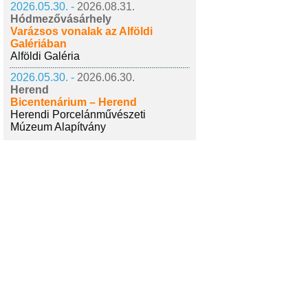
2026.05.30. -
2026.08.31.
Hódmezővásárhely
Varázsos vonalak az Alföldi
Galériában
Alföldi Galéria
2026.05.30. -
2026.06.30.
Herend
Bicentenárium – Herend
Herendi Porcelánművészeti
Múzeum Alapítvány