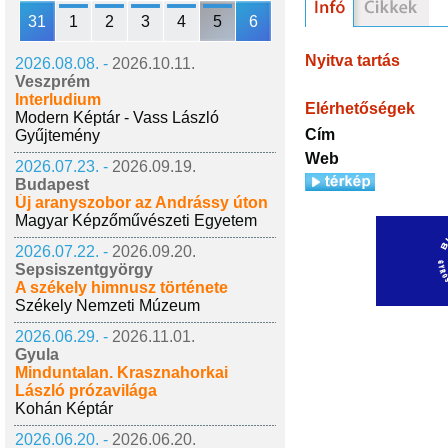
31
1
2
3
4
5
6
Nyitva tartás
2026.08.08. -
2026.10.11.
Veszprém
Interludium
Elérhetőségek
Modern Képtár - Vass László
Cím
Gyűjtemény
Web
2026.07.23. -
2026.09.19.
Budapest
Új aranyszobor az Andrássy úton
Magyar Képzőművészeti Egyetem
2026.07.22. -
2026.09.20.
Sepsiszentgyörgy
A székely himnusz története
Székely Nemzeti Múzeum
2026.06.29. -
2026.11.01.
Gyula
Minduntalan. Krasznahorkai
László prózavilága
Kohán Képtár
2026.06.20. -
2026.06.20.