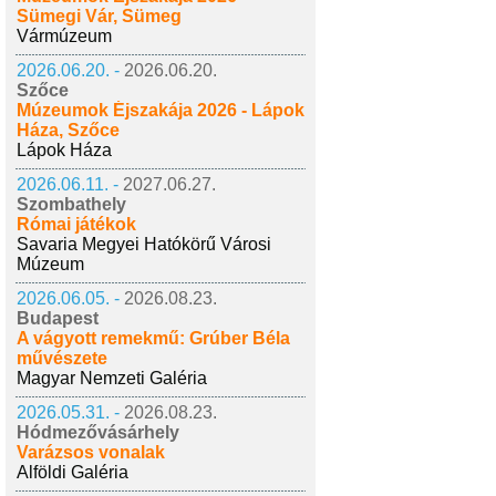
Sümegi Vár, Sümeg
Vármúzeum
2026.06.20. -
2026.06.20.
Szőce
Múzeumok Éjszakája 2026 - Lápok
Háza, Szőce
Lápok Háza
2026.06.11. -
2027.06.27.
Szombathely
Római játékok
Savaria Megyei Hatókörű Városi
Múzeum
2026.06.05. -
2026.08.23.
Budapest
A vágyott remekmű: Grúber Béla
művészete
Magyar Nemzeti Galéria
2026.05.31. -
2026.08.23.
Hódmezővásárhely
Varázsos vonalak
Alföldi Galéria