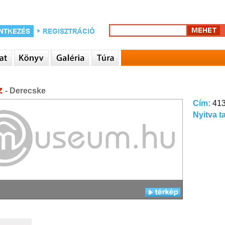
z
- Derecske
Cím:
413
Nyitva t