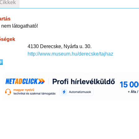
artás
 nem látogatható!
őségek
4130 Derecske, Nyárfa u. 30.
http://www.museum.hu/derecske/tajhaz