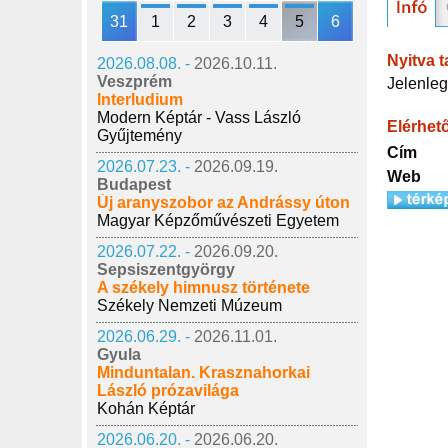
31
1
2
3
4
5
6
Nyitva t
2026.08.08. -
2026.10.11.
Veszprém
Jelenleg
Interludium
Modern Képtár - Vass László
Elérhet
Gyűjtemény
Cím
2026.07.23. -
2026.09.19.
Web
Budapest
Új aranyszobor az Andrássy úton
Magyar Képzőművészeti Egyetem
2026.07.22. -
2026.09.20.
Sepsiszentgyörgy
A székely himnusz története
Székely Nemzeti Múzeum
2026.06.29. -
2026.11.01.
Gyula
Minduntalan. Krasznahorkai
László prózavilága
Kohán Képtár
2026.06.20. -
2026.06.20.