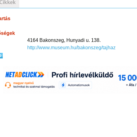
artás
őségek
4164 Bakonszeg, Hunyadi u. 138.
http://www.museum.hu/bakonszeg/tajhaz