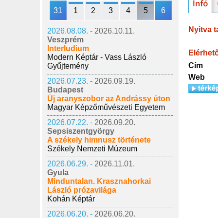
31
1
2
3
4
5
6
Nyitva t
2026.08.08. -
2026.10.11.
Veszprém
Interludium
Elérhet
Modern Képtár - Vass László
Cím
Gyűjtemény
Web
2026.07.23. -
2026.09.19.
Budapest
Új aranyszobor az Andrássy úton
Magyar Képzőművészeti Egyetem
2026.07.22. -
2026.09.20.
Sepsiszentgyörgy
A székely himnusz története
Székely Nemzeti Múzeum
2026.06.29. -
2026.11.01.
Gyula
Minduntalan. Krasznahorkai
László prózavilága
Kohán Képtár
2026.06.20. -
2026.06.20.