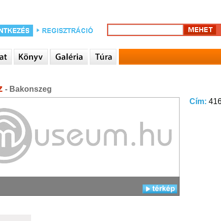
z
- Bakonszeg
Cím:
416