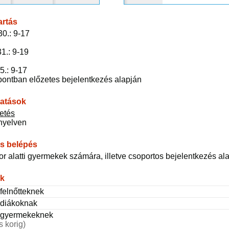
artás
.30.: 9-17
31.: 9-19
5.: 9-17
ontban előzetes bejelentkezés alapján
tatások
zetés
nyelven
s belépés
or alatti gyermekek számára, illetve csoportos bejelentkezés 
ak
felnőtteknek
 diákoknak
 gyermekeknek
s korig)