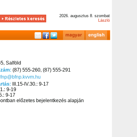
2026. augusztus 8. szombat
László
5, Salföld
szám:
(87) 555-260, (87) 555-291
bfnp@bfnp.kvvm.hu
artás:
III.15-IV.30.: 9-17
31.: 9-19
5.: 9-17
ontban előzetes bejelentkezés alapján