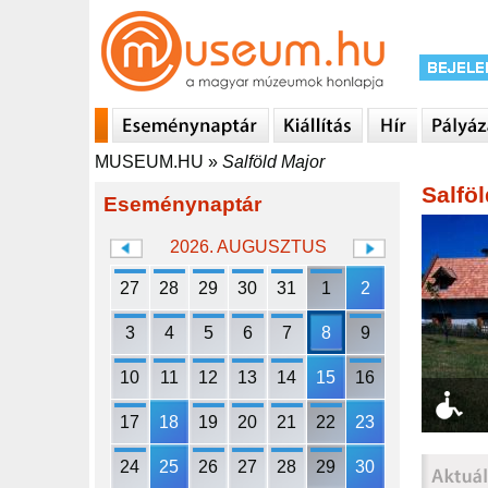
MUSEUM.HU
»
Salföld Major
Salfö
Eseménynaptár
2026. AUGUSZTUS
27
28
29
30
31
1
2
3
4
5
6
7
8
9
10
11
12
13
14
15
16
17
18
19
20
21
22
23
24
25
26
27
28
29
30