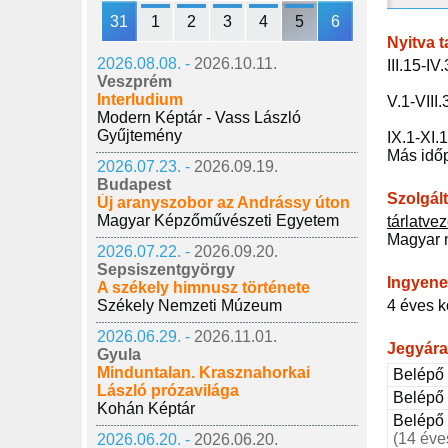
31
1
2
3
4
5
6
Nyitva t
2026.08.08. -
2026.10.11.
III.15-IV
Veszprém
Interludium
V.1-VIII.
Modern Képtár - Vass László
Gyűjtemény
IX.1-XI.1
Más időp
2026.07.23. -
2026.09.19.
Budapest
Szolgál
Új aranyszobor az Andrássy úton
Magyar Képzőművészeti Egyetem
tárlatve
Magyar 
2026.07.22. -
2026.09.20.
Sepsiszentgyörgy
Ingyene
A székely himnusz története
Székely Nemzeti Múzeum
4 éves k
2026.06.29. -
2026.11.01.
Jegyár
Gyula
Minduntalan. Krasznahorkai
Belépő 
László prózavilága
Belépő
Kohán Képtár
Belépő
(14 éve
2026.06.20. -
2026.06.20.