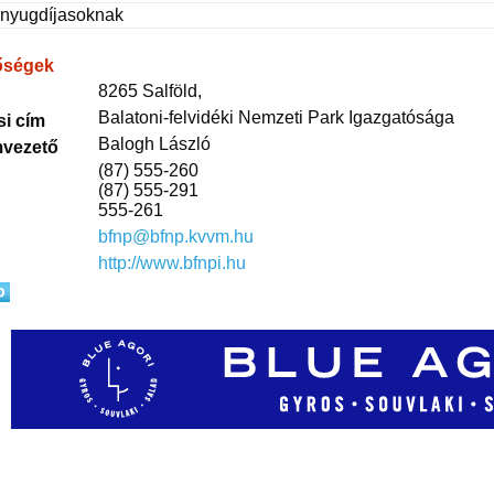
 nyugdíjasoknak
őségek
8265 Salföld,
Balatoni-felvidéki Nemzeti Park Igazgatósága
si cím
Balogh László
vezető
(87) 555-260
(87) 555-291
555-261
bfnp@bfnp.kvvm.hu
http://www.bfnpi.hu