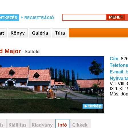
ld Major
- Salföld
Cím:
826
Telefon
E-mail:
Nyitva t
V.1-VIII.
IX.1-XI.1
Más időp