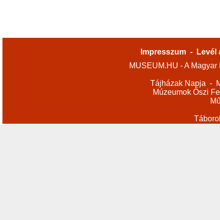
Impresszum
-
Levél 
MUSEUM.HU - A Magyar M
Tájházak Napja
-
M
Múzeumok Őszi Fes
Mű
Táboro