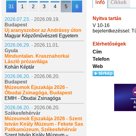
31
1
2
3
4
5
6
Nyitva tartás
2026.07.23. -
2026.09.19.
Budapest
V 10-16
Új aranyszobor az Andrássy úton
bejelentkezéssel: T
Magyar Képzőművészeti Egyetem
Elérhetőségek
2026.06.29. -
2026.11.01.
Gyula
Cím
Minduntalan. Krasznahorkai
Telefon
László prózavilága
Web
Kohán Képtár
2026.06.20. -
2026.06.20.
Budapest
Múzeumok Éjszakája 2026 -
Óbudai Zsinagóga, Budapest
EMIH - Óbudai Zsinagóga
2026.06.20. -
2026.06.20.
Székesfehérvár
Múzeumok Éjszakája 2026 - Szent
István Király Múzeum - Fekete Sas
Patikamúzeum, Székesfehérvár
Szent István Király Múzeum –