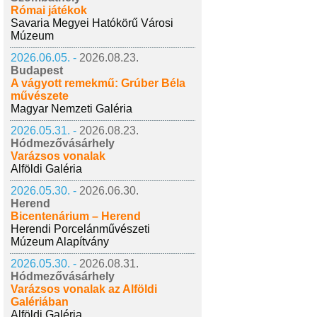
Római játékok
Savaria Megyei Hatókörű Városi
Múzeum
2026.06.05. -
2026.08.23.
Budapest
A vágyott remekmű: Grúber Béla
művészete
Magyar Nemzeti Galéria
2026.05.31. -
2026.08.23.
Hódmezővásárhely
Varázsos vonalak
Alföldi Galéria
2026.05.30. -
2026.06.30.
Herend
Bicentenárium – Herend
Herendi Porcelánművészeti
Múzeum Alapítvány
2026.05.30. -
2026.08.31.
Hódmezővásárhely
Varázsos vonalak az Alföldi
Galériában
Alföldi Galéria