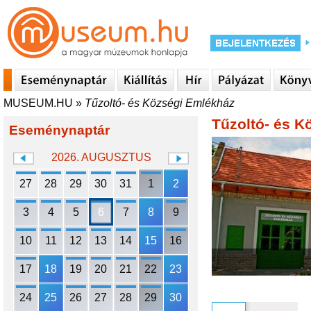
MUSEUM.HU
»
Tűzoltó- és Községi Emlékház
Tűzoltó- és K
Eseménynaptár
2026. AUGUSZTUS
27
28
29
30
31
1
2
3
4
5
6
7
8
9
10
11
12
13
14
15
16
17
18
19
20
21
22
23
24
25
26
27
28
29
30