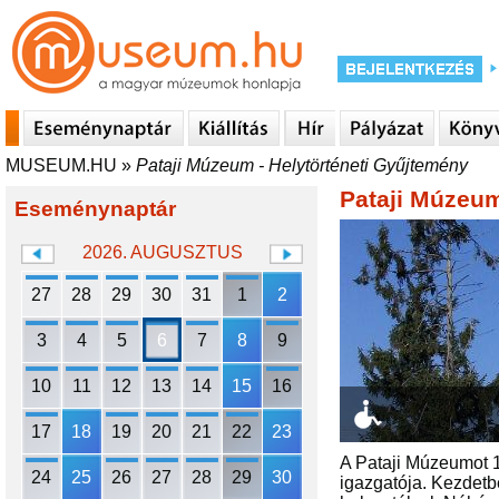
MUSEUM.HU
»
Pataji Múzeum - Helytörténeti Gyűjtemény
Pataji Múzeum
Eseménynaptár
2026. AUGUSZTUS
27
28
29
30
31
1
2
3
4
5
6
7
8
9
10
11
12
13
14
15
16
17
18
19
20
21
22
23
A Pataji Múzeumot 1
24
25
26
27
28
29
30
igazgatója. Kezdetb