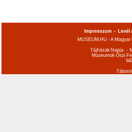
Impresszum
-
Levél 
MUSEUM.HU - A Magyar M
Tájházak Napja
-
M
Múzeumok Őszi Fes
Mű
Táboro