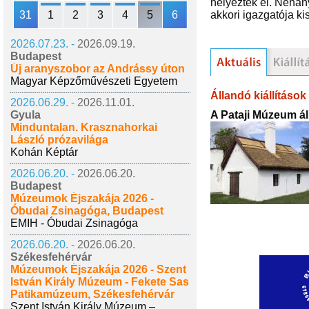
helyezték el. Néhán
31
1
2
3
4
5
6
akkori igazgatója ki
2026.07.23. -
2026.09.19.
Budapest
Új aranyszobor az Andrássy úton
Magyar Képzőművészeti Egyetem
Állandó kiállítások
2026.06.29. -
2026.11.01.
A Pataji Múzeum áll
Gyula
Minduntalan. Krasznahorkai
László prózavilága
Kohán Képtár
2026.06.20. -
2026.06.20.
Budapest
Múzeumok Éjszakája 2026 -
Óbudai Zsinagóga, Budapest
EMIH - Óbudai Zsinagóga
2026.06.20. -
2026.06.20.
Székesfehérvár
Múzeumok Éjszakája 2026 - Szent
István Király Múzeum - Fekete Sas
Patikamúzeum, Székesfehérvár
Szent István Király Múzeum –