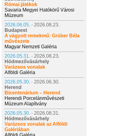
Római játékok
Savaria Megyei Hatókörű Városi
Múzeum
2026.06.05. -
2026.08.23.
Budapest
A vágyott remekmű: Grúber Béla
művészete
Magyar Nemzeti Galéria
2026.05.31. -
2026.08.23.
Hódmezővásárhely
Varázsos vonalak
Alföldi Galéria
2026.05.30. -
2026.06.30.
Herend
Bicentenárium – Herend
Herendi Porcelánművészeti
Múzeum Alapítvány
2026.05.30. -
2026.08.31.
Hódmezővásárhely
Varázsos vonalak az Alföldi
Galériában
Alföldi Galéria