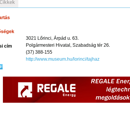
artás
őségek
3021 Lőrinci, Árpád u. 63.
Polgármesteri Hivatal, Szabadság tér 26.
si cím
(37) 388-155
http://www.museum.hu/lorinci/tajhaz