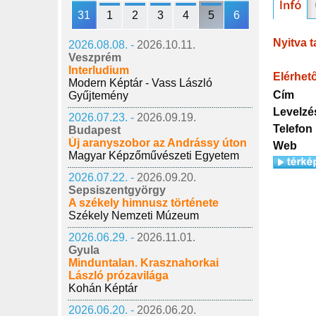
31
1
2
3
4
5
6
Nyitva t
2026.08.08. -
2026.10.11.
Veszprém
Interludium
Elérhet
Modern Képtár - Vass László
Cím
Gyűjtemény
Levelzé
2026.07.23. -
2026.09.19.
Telefon
Budapest
Új aranyszobor az Andrássy úton
Web
Magyar Képzőművészeti Egyetem
2026.07.22. -
2026.09.20.
Sepsiszentgyörgy
A székely himnusz története
Székely Nemzeti Múzeum
2026.06.29. -
2026.11.01.
Gyula
Minduntalan. Krasznahorkai
László prózavilága
Kohán Képtár
2026.06.20. -
2026.06.20.