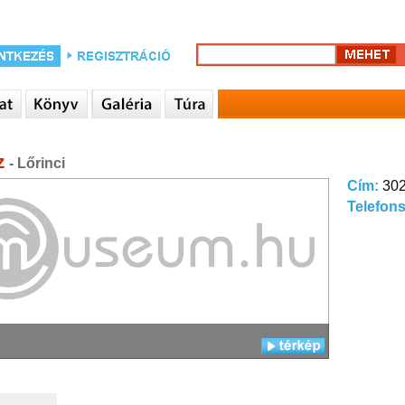
z
- Lőrinci
Cím:
302
Telefon