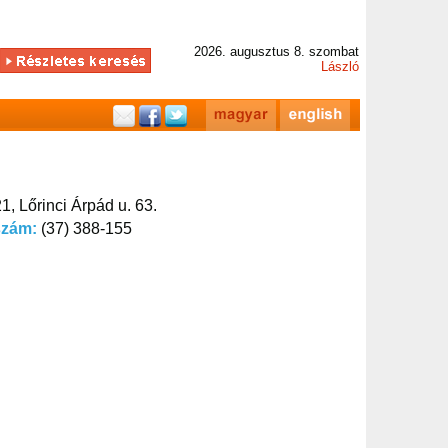
2026. augusztus 8. szombat
László
1, Lőrinci Árpád u. 63.
szám:
(37) 388-155