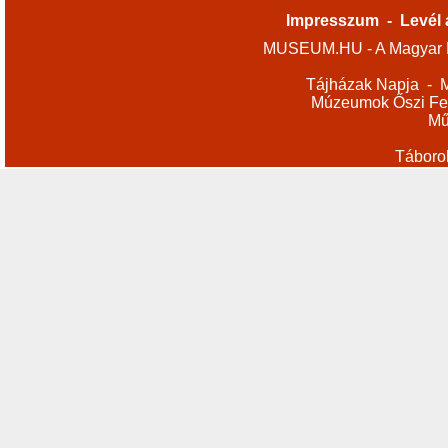
Impresszum
-
Levél 
MUSEUM.HU - A Magyar M
Tájházak Napja
-
M
Múzeumok Őszi Fes
Mű
Táboro