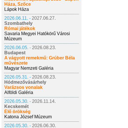
Háza, Szőce
Lápok Háza
2026.06.11. -
2027.06.27.
Szombathely
Római játékok
Savaria Megyei Hatókörű Városi
Múzeum
2026.06.05. -
2026.08.23.
Budapest
A vágyott remekmű: Grúber Béla
művészete
Magyar Nemzeti Galéria
2026.05.31. -
2026.08.23.
Hódmezővásárhely
Varázsos vonalak
Alföldi Galéria
2026.05.30. -
2026.11.14.
Kecskemét
Élő örökség
Katona József Múzeum
2026.05.30. -
2026.06.30.