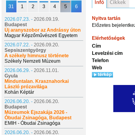
31
1
2
3
4
5
6
Nyitva tartás
2026.07.23. -
2026.09.19.
Budapest
Előzetes bejelentke
Új aranyszobor az Andrássy úton
Magyar Képzőművészeti Egyetem
Elérhetőségek
2026.07.22. -
2026.09.20.
Cím
Sepsiszentgyörgy
Levelzési cím
A székely himnusz története
Telefon
Székely Nemzeti Múzeum
Web
2026.06.29. -
2026.11.01.
Gyula
Minduntalan. Krasznahorkai
László prózavilága
Kohán Képtár
2026.06.20. -
2026.06.20.
Budapest
Múzeumok Éjszakája 2026 -
Óbudai Zsinagóga, Budapest
EMIH - Óbudai Zsinagóga
2026.06.20. -
2026.06.20.