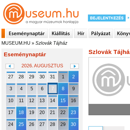
MUSEUM.HU
»
Szlovák Tájház
Szlovák Tájhá
Eseménynaptár
2026. AUGUSZTUS
27
28
29
30
31
1
2
3
4
5
6
7
8
9
10
11
12
13
14
15
16
17
18
19
20
21
22
23
24
25
26
27
28
29
30