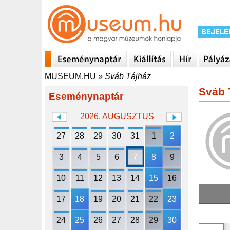
MUSEUM.HU
»
Sváb Tájház
Sváb 
Eseménynaptár
2026. AUGUSZTUS
27
28
29
30
31
1
2
3
4
5
6
7
8
9
10
11
12
13
14
15
16
17
18
19
20
21
22
23
24
25
26
27
28
29
30