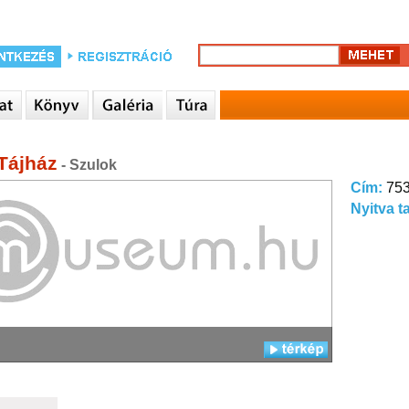
Tájház
- Szulok
Cím:
753
Nyitva t