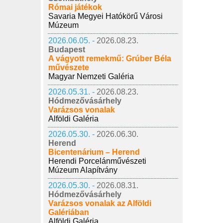
Római játékok
Savaria Megyei Hatókörű Városi
Múzeum
2026.06.05. -
2026.08.23.
Budapest
A vágyott remekmű: Grúber Béla
művészete
Magyar Nemzeti Galéria
2026.05.31. -
2026.08.23.
Hódmezővásárhely
Varázsos vonalak
Alföldi Galéria
2026.05.30. -
2026.06.30.
Herend
Bicentenárium – Herend
Herendi Porcelánművészeti
Múzeum Alapítvány
2026.05.30. -
2026.08.31.
Hódmezővásárhely
Varázsos vonalak az Alföldi
Galériában
Alföldi Galéria