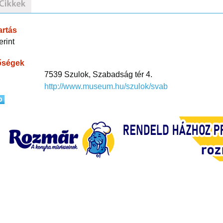
artás
erint
őségek
7539 Szulok, Szabadság tér 4.
http://www.museum.hu/szulok/svab