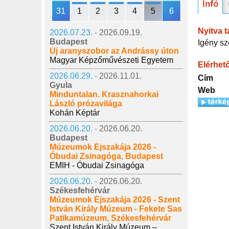
31
1
2
3
4
5
6
Nyitva t
2026.07.23. -
2026.09.19.
Budapest
Igény sz
Új aranyszobor az Andrássy úton
Magyar Képzőművészeti Egyetem
Elérhet
2026.06.29. -
2026.11.01.
Cím
Gyula
Web
Minduntalan. Krasznahorkai
László prózavilága
Kohán Képtár
2026.06.20. -
2026.06.20.
Budapest
Múzeumok Éjszakája 2026 -
Óbudai Zsinagóga, Budapest
EMIH - Óbudai Zsinagóga
2026.06.20. -
2026.06.20.
Székesfehérvár
Múzeumok Éjszakája 2026 - Szent
István Király Múzeum - Fekete Sas
Patikamúzeum, Székesfehérvár
Szent István Király Múzeum –