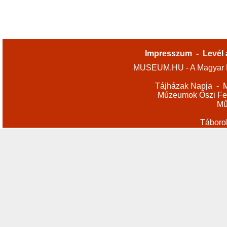
Impresszum
-
Levél 
MUSEUM.HU - A Magyar M
Tájházak Napja
-
M
Múzeumok Őszi Fes
Mű
Táboro