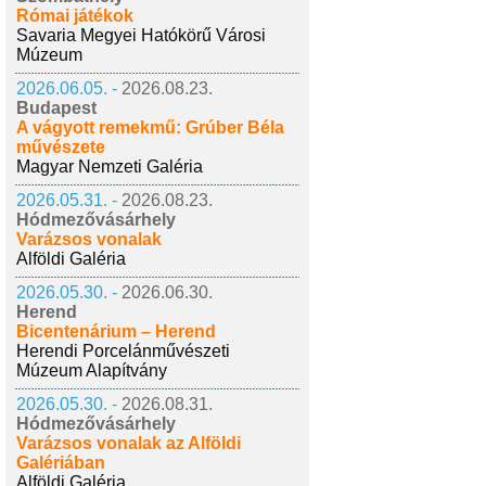
Római játékok
Savaria Megyei Hatókörű Városi
Múzeum
2026.06.05. -
2026.08.23.
Budapest
A vágyott remekmű: Grúber Béla
művészete
Magyar Nemzeti Galéria
2026.05.31. -
2026.08.23.
Hódmezővásárhely
Varázsos vonalak
Alföldi Galéria
2026.05.30. -
2026.06.30.
Herend
Bicentenárium – Herend
Herendi Porcelánművészeti
Múzeum Alapítvány
2026.05.30. -
2026.08.31.
Hódmezővásárhely
Varázsos vonalak az Alföldi
Galériában
Alföldi Galéria