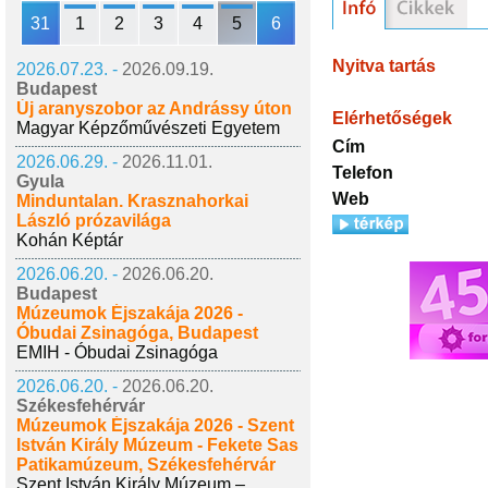
31
1
2
3
4
5
6
Nyitva tartás
2026.07.23. -
2026.09.19.
Budapest
Új aranyszobor az Andrássy úton
Elérhetőségek
Magyar Képzőművészeti Egyetem
Cím
2026.06.29. -
2026.11.01.
Telefon
Gyula
Web
Minduntalan. Krasznahorkai
László prózavilága
Kohán Képtár
2026.06.20. -
2026.06.20.
Budapest
Múzeumok Éjszakája 2026 -
Óbudai Zsinagóga, Budapest
EMIH - Óbudai Zsinagóga
2026.06.20. -
2026.06.20.
Székesfehérvár
Múzeumok Éjszakája 2026 - Szent
István Király Múzeum - Fekete Sas
Patikamúzeum, Székesfehérvár
Szent István Király Múzeum –