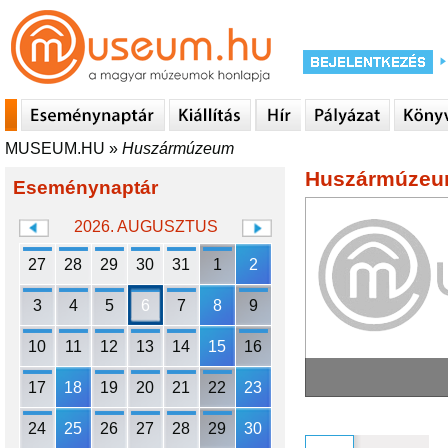
MUSEUM.HU
»
Huszármúzeum
Huszármúze
Eseménynaptár
2026. AUGUSZTUS
27
28
29
30
31
1
2
3
4
5
6
7
8
9
10
11
12
13
14
15
16
17
18
19
20
21
22
23
24
25
26
27
28
29
30