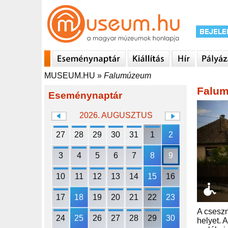
MUSEUM.HU
»
Falumúzeum
Falu
Eseménynaptár
2026. AUGUSZTUS
27
28
29
30
31
1
2
3
4
5
6
7
8
9
10
11
12
13
14
15
16
17
18
19
20
21
22
23
A cseszn
24
25
26
27
28
29
30
helyet. 