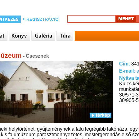
múzeum
- Csesznek
Cím:
841
E-mail:
Nyitva t
Kulcs ké
munkatár
30/571-3
30/905-
eki helytörténeti gyűjteménynek a falu legrégibb lakóháza, eg
A kis falumúzeum parasztmennyezetes, mestergerendás első szobá