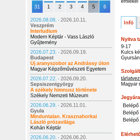
emlékei 
31
1
2
3
4
5
6
2026.08.08. -
2026.10.11.
Veszprém
Interludium
Modern Képtár - Vass László
Nyitva t
Gyűjtemény
9-17
Kulcs ké
2026.07.23. -
2026.09.19.
Gyursán
Budapest
Új aranyszobor az Andrássy úton
Magyar Képzőművészeti Egyetem
Szolgál
tárlatve
2026.07.22. -
2026.09.20.
Magyar 
Sepsiszentgyörgy
A székely himnusz története
Székely Nemzeti Múzeum
Jegyár
2026.06.29. -
2026.11.01.
Belépő 
Gyula
Belépő
Minduntalan. Krasznahorkai
Belépő
László prózavilága
Kohán Képtár
Elérhet
2026.06.20. -
2026.06.20.