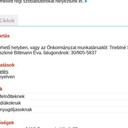
mellett régi szobabútorokat helyeztünk el.
artás
rhető helyben, vagy az Önkormányzat munkatársaitól: Trieblné
szkiné Bittmann Éva, falugondnok: 30/905-5837
tatások
zetés
nyelven
ak
felnőtteknek
 diákoknak
 nyugdíjasoknak
őségek