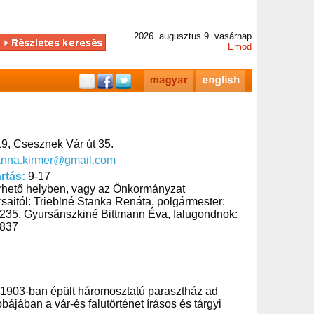
2026. augusztus 9. vasárnap
Emod
9, Csesznek Vár út 35.
anna.kirmer@gmail.com
artás:
9-17
rhető helyben, vagy az Önkormányzat
saitól: Trieblné Stanka Renáta, polgármester:
235, Gyursánszkiné Bittmann Éva, falugondnok:
5837
y 1903-ban épült háromosztatú parasztház ad
jában a vár-és falutörténet írásos és tárgyi