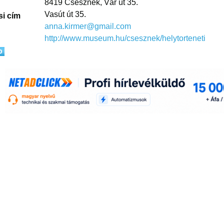
8419 Csesznek, Vár út 35.
Vasút út 35.
si cím
anna.kirmer@gmail.com
http://www.museum.hu/csesznek/helytorteneti