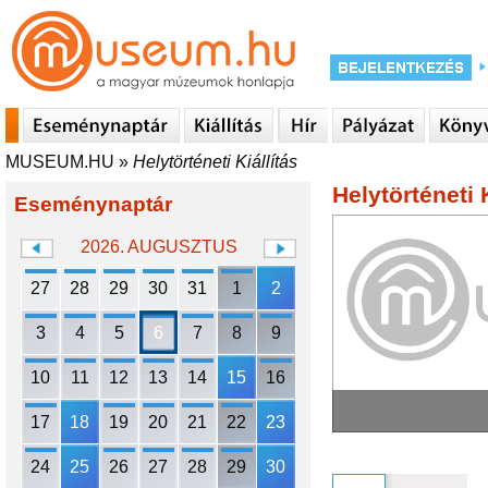
MUSEUM.HU
»
Helytörténeti Kiállítás
Helytörténeti K
Eseménynaptár
2026. AUGUSZTUS
27
28
29
30
31
1
2
3
4
5
6
7
8
9
10
11
12
13
14
15
16
17
18
19
20
21
22
23
24
25
26
27
28
29
30