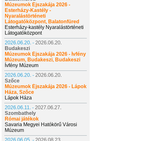
Múzeumok Éjszakája 2026 -
Esterházy-Kastély -
Nyaralástörténeti
Látogatóközpont, Balatonfüred
Esterházy-kastély Nyaralástörténeti
Látogatóközpont
2026.06.20. -
2026.06.20.
Budakeszi
Múzeumok Éjszakája 2026 - Ívfény
Múzeum, Budakeszi, Budakeszi
Ívfény Múzeum
2026.06.20. -
2026.06.20.
Szőce
Múzeumok Éjszakája 2026 - Lápok
Háza, Szőce
Lápok Háza
2026.06.11. -
2027.06.27.
Szombathely
Római játékok
Savaria Megyei Hatókörű Városi
Múzeum
2026.06.05. -
2026.08.23.