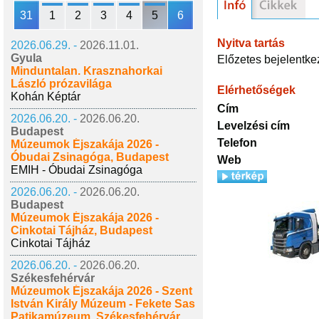
31
1
2
3
4
5
6
Nyitva tartás
2026.06.29. -
2026.11.01.
Gyula
Előzetes bejelentke
Minduntalan. Krasznahorkai
László prózavilága
Elérhetőségek
Kohán Képtár
Cím
2026.06.20. -
2026.06.20.
Levelzési cím
Budapest
Telefon
Múzeumok Éjszakája 2026 -
Óbudai Zsinagóga, Budapest
Web
EMIH - Óbudai Zsinagóga
2026.06.20. -
2026.06.20.
Budapest
Múzeumok Éjszakája 2026 -
Cinkotai Tájház, Budapest
Cinkotai Tájház
2026.06.20. -
2026.06.20.
Székesfehérvár
Múzeumok Éjszakája 2026 - Szent
István Király Múzeum - Fekete Sas
Patikamúzeum, Székesfehérvár