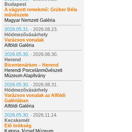
Budapest
A vágyott remekmű: Grúber Béla
művészete
Magyar Nemzeti Galéria
2026.05.31. -
2026.08.23.
Hódmezővásárhely
Varázsos vonalak
Alföldi Galéria
2026.05.30. -
2026.06.30.
Herend
Bicentenárium – Herend
Herendi Porcelánművészeti
Múzeum Alapítvány
2026.05.30. -
2026.08.31.
Hódmezővásárhely
Varázsos vonalak az Alföldi
Galériában
Alföldi Galéria
2026.05.30. -
2026.11.14.
Kecskemét
Élő örökség
Katona József Múzeum