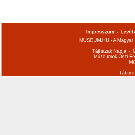
Impresszum
-
Levél 
MUSEUM.HU - A Magyar M
Tájházak Napja
-
M
Múzeumok Őszi Fes
Mű
Táboro