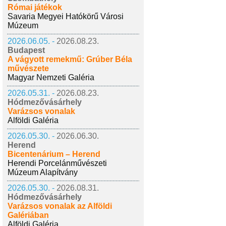
Római játékok
Savaria Megyei Hatókörű Városi
Múzeum
2026.06.05. -
2026.08.23.
Budapest
A vágyott remekmű: Grúber Béla
művészete
Magyar Nemzeti Galéria
2026.05.31. -
2026.08.23.
Hódmezővásárhely
Varázsos vonalak
Alföldi Galéria
2026.05.30. -
2026.06.30.
Herend
Bicentenárium – Herend
Herendi Porcelánművészeti
Múzeum Alapítvány
2026.05.30. -
2026.08.31.
Hódmezővásárhely
Varázsos vonalak az Alföldi
Galériában
Alföldi Galéria