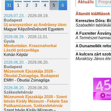
31
1
2
3
4
5
6
Állandó kiállítások
2026.07.23. -
2026.09.19.
Budapest
Keresztes Dóra: Bib
Új aranyszobor az Andrássy úton
Szabadtéri tablókiáll
Magyar Képzőművészeti Egyetem
A Fuxreiter Ásván
2026.06.29. -
2026.11.01.
A Természet harmad
Gyula
Minduntalan. Krasznahorkai
A Dunamellék ref
László prózavilága
A kulcsra zárt szoba
Kohán Képtár
Muraközy János élet
2026.06.20. -
2026.06.20.
Budapest
Múzeumok Éjszakája 2026 -
Óbudai Zsinagóga, Budapest
EMIH - Óbudai Zsinagóga
2026.06.20. -
2026.06.20.
Székesfehérvár
Múzeumok Éjszakája 2026 - Szent
István Király Múzeum - Fekete Sas
Patikamúzeum, Székesfehérvár
Szent István Király Múzeum –