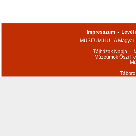
Impresszum
-
Levél 
MUSEUM.HU - A Magyar M
Tájházak Napja
-
M
Múzeumok Őszi Fes
Mű
Táboro