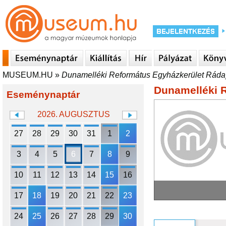
MUSEUM.HU
»
Dunamelléki Református Egyházkerület Rád
Dunamelléki 
Eseménynaptár
2026. AUGUSZTUS
27
28
29
30
31
1
2
3
4
5
6
7
8
9
10
11
12
13
14
15
16
17
18
19
20
21
22
23
24
25
26
27
28
29
30