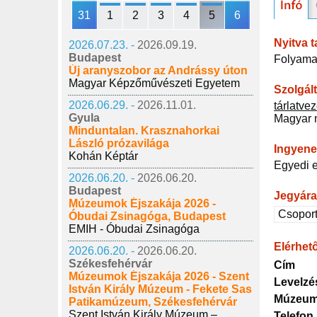
31
1
2
3
4
5
6
Nyitva t
2026.07.23. -
2026.09.19.
Budapest
Folyamat
Új aranyszobor az Andrássy úton
Magyar Képzőművészeti Egyetem
Szolgál
2026.06.29. -
2026.11.01.
tárlatve
Gyula
Magyar 
Minduntalan. Krasznahorkai
László prózavilága
Ingyene
Kohán Képtár
Egyedi e
2026.06.20. -
2026.06.20.
Budapest
Jegyár
Múzeumok Éjszakája 2026 -
Csopor
Óbudai Zsinagóga, Budapest
EMIH - Óbudai Zsinagóga
Elérhet
2026.06.20. -
2026.06.20.
Székesfehérvár
Cím
Múzeumok Éjszakája 2026 - Szent
Levelzé
István Király Múzeum - Fekete Sas
Múzeum
Patikamúzeum, Székesfehérvár
Szent István Király Múzeum –
Telefon