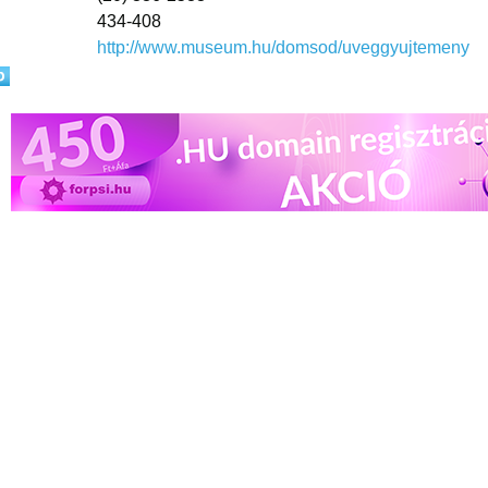
434-408
http://www.museum.hu/domsod/uveggyujtemeny