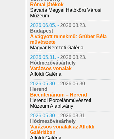
Római játékok
Savaria Megyei Hatókörű Városi
Múzeum
2026.06.05. -
2026.08.23.
Budapest
A vágyott remekmű: Grúber Béla
művészete
Magyar Nemzeti Galéria
2026.05.31. -
2026.08.23.
Hódmezővásárhely
Varázsos vonalak
Alföldi Galéria
2026.05.30. -
2026.06.30.
Herend
Bicentenárium – Herend
Herendi Porcelánművészeti
Múzeum Alapítvány
2026.05.30. -
2026.08.31.
Hódmezővásárhely
Varázsos vonalak az Alföldi
Galériában
Alföldi Galéria