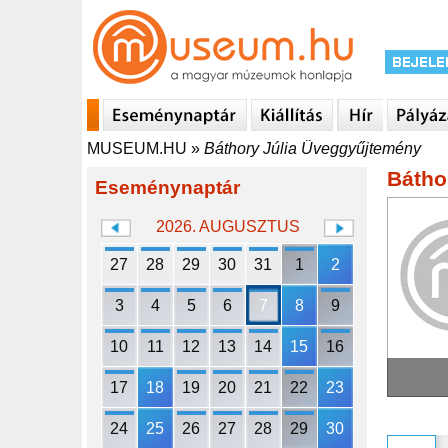
MUSEUM.HU
»
Báthory Júlia Üveggyűjtemény
Bátho
Eseménynaptár
2026. AUGUSZTUS
27
28
29
30
31
1
2
3
4
5
6
7
8
9
10
11
12
13
14
15
16
17
18
19
20
21
22
23
24
25
26
27
28
29
30