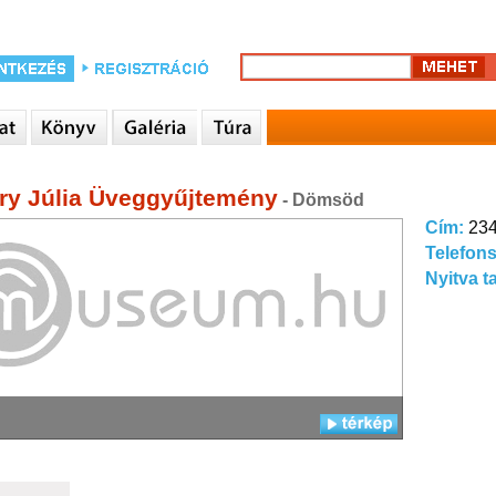
ry Júlia Üveggyűjtemény
- Dömsöd
Cím:
234
Telefon
Nyitva t