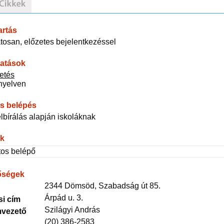
artás
osan, előzetes bejelentkezéssel
tatások
zetés
nyelven
s belépés
lbírálás alapján iskoláknak
ak
tos belépő
őségek
2344 Dömsöd, Szabadság út 85.
Árpád u. 3.
si cím
Szilágyi András
vezető
(20) 386-2583