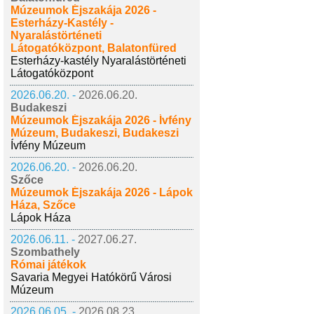
Múzeumok Éjszakája 2026 -
Esterházy-Kastély -
Nyaralástörténeti
Látogatóközpont, Balatonfüred
Esterházy-kastély Nyaralástörténeti
Látogatóközpont
2026.06.20. -
2026.06.20.
Budakeszi
Múzeumok Éjszakája 2026 - Ívfény
Múzeum, Budakeszi, Budakeszi
Ívfény Múzeum
2026.06.20. -
2026.06.20.
Szőce
Múzeumok Éjszakája 2026 - Lápok
Háza, Szőce
Lápok Háza
2026.06.11. -
2027.06.27.
Szombathely
Római játékok
Savaria Megyei Hatókörű Városi
Múzeum
2026.06.05. -
2026.08.23.