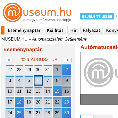
MUSEUM.HU
»
Autómatuzsálem Gyűjtemény
Autómatuzsá
Eseménynaptár
2026. AUGUSZTUS
27
28
29
30
31
1
2
3
4
5
6
7
8
9
10
11
12
13
14
15
16
17
18
19
20
21
22
23
24
25
26
27
28
29
30