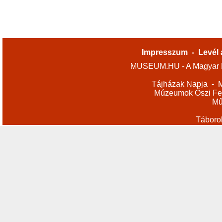
Impresszum
-
Levél 
MUSEUM.HU - A Magyar M
Tájházak Napja
-
M
Múzeumok Őszi Fes
Mű
Táboro