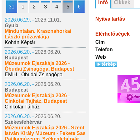
31
1
2
3
4
5
6
Nyitva tartás
2026.06.29. -
2026.11.01.
Gyula
Minduntalan. Krasznahorkai
Elérhetőségek
László prózavilága
Cím
Kohán Képtár
Telefon
2026.06.20. -
2026.06.20.
Web
Budapest
Múzeumok Éjszakája 2026 -
Óbudai Zsinagóga, Budapest
EMIH - Óbudai Zsinagóga
2026.06.20. -
2026.06.20.
Budapest
Múzeumok Éjszakája 2026 -
Cinkotai Tájház, Budapest
Cinkotai Tájház
2026.06.20. -
2026.06.20.
Székesfehérvár
Múzeumok Éjszakája 2026 - Szent
István Király Múzeum - Fekete Sas
Patikamúzeum, Székesfehérvár