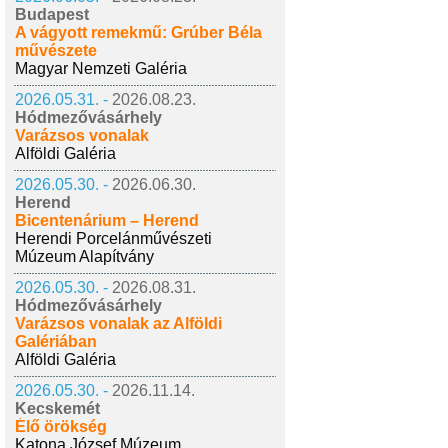
Budapest
A vágyott remekmű: Grúber Béla
művészete
Magyar Nemzeti Galéria
2026.05.31. -
2026.08.23.
Hódmezővásárhely
Varázsos vonalak
Alföldi Galéria
2026.05.30. -
2026.06.30.
Herend
Bicentenárium – Herend
Herendi Porcelánművészeti
Múzeum Alapítvány
2026.05.30. -
2026.08.31.
Hódmezővásárhely
Varázsos vonalak az Alföldi
Galériában
Alföldi Galéria
2026.05.30. -
2026.11.14.
Kecskemét
Élő örökség
Katona József Múzeum