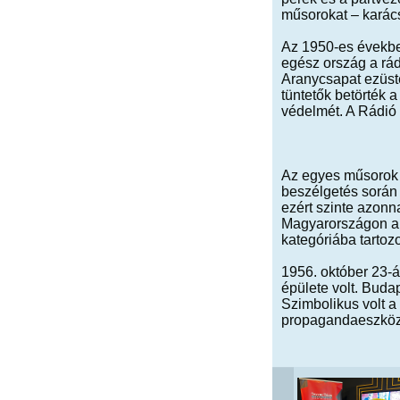
műsorokat – karács
Az 1950-es évekbe
egész ország a rád
Aranycsapat ezüsté
tüntetők betörték 
védelmét. A Rádió 
Az egyes műsorok 
beszélgetés során 
ezért szinte azonna
Magyarországon a 
kategóriába tartozo
1956. október 23-
épülete volt. Budap
Szimbolikus volt a
propagandaeszköze