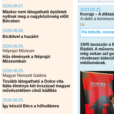
2026.08.07.
2023.05.25.
Máskor nem látogatható épületek
Korrajz – A dikta
nyílnak meg a nagyközönség előtt
A rádió a kommuni
Bécsben
hír
2026.08.06.
Ha tetszik, ossz
Biciklivel a hazáért
1945 tavaszán a f
2026.08.05.
Rádiót. A műsors
Néprajzi Múzeum
még sokan azt go
Hűs élmények a Néprajzi
rövidesen kiderü
Múzeumban
médiumának.
2026.08.05.
Magyar Nemzeti Galéria
Tovább látogatható a Dolce vita.
Itália élménye két évszázad magyar
művészetében című kiállítás
2026.08.05.
Így készül Bécs a hőhullámra