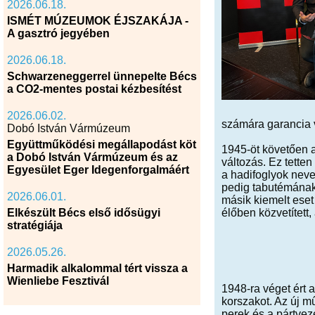
2026.06.18.
ISMÉT MÚZEUMOK ÉJSZAKÁJA -
A gasztró jegyében
2026.06.18.
Schwarzeneggerrel ünnepelte Bécs
a CO2-mentes postai kézbesítést
2026.06.02.
számára garancia v
Dobó István Vármúzeum
Együttműködési megállapodást köt
1945-öt követően a
a Dobó István Vármúzeum és az
változás. Ez tetten
Egyesület Eger Idegenforgalmáért
a hadifoglyok neve
pedig tabutémának 
2026.06.01.
másik kiemelt eset
Elkészült Bécs első idősügyi
élőben közvetített,
stratégiája
2026.05.26.
Harmadik alkalommal tért vissza a
Wienliebe Fesztivál
1948-ra véget ért 
korszakot. Az új 
perek és a pártvez