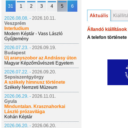
31
1
2
3
4
5
6
2026.08.08. -
2026.10.11.
Veszprém
Interludium
Állandó kiállítások
Modern Képtár - Vass László
A telefon története
Gyűjtemény
2026.07.23. -
2026.09.19.
Budapest
Új aranyszobor az Andrássy úton
Magyar Képzőművészeti Egyetem
2026.07.22. -
2026.09.20.
Sepsiszentgyörgy
A székely himnusz története
Székely Nemzeti Múzeum
2026.06.29. -
2026.11.01.
Gyula
Minduntalan. Krasznahorkai
László prózavilága
Kohán Képtár
2026.06.20. -
2026.06.20.