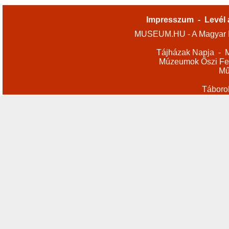
Impresszum
-
Levél 
MUSEUM.HU - A Magyar M
Tájházak Napja
-
M
Múzeumok Őszi Fes
Mű
Táboro