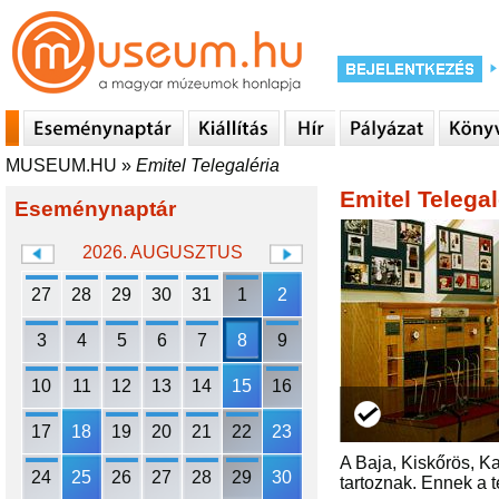
MUSEUM.HU
»
Emitel Telegaléria
Emitel Telegal
Eseménynaptár
2026. AUGUSZTUS
27
28
29
30
31
1
2
3
4
5
6
7
8
9
10
11
12
13
14
15
16
17
18
19
20
21
22
23
A Baja, Kiskőrös, K
24
25
26
27
28
29
30
tartoznak. Ennek a t