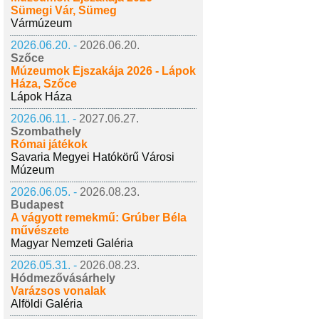
Sümegi Vár, Sümeg
Vármúzeum
2026.06.20. -
2026.06.20.
Szőce
Múzeumok Éjszakája 2026 - Lápok
Háza, Szőce
Lápok Háza
2026.06.11. -
2027.06.27.
Szombathely
Római játékok
Savaria Megyei Hatókörű Városi
Múzeum
2026.06.05. -
2026.08.23.
Budapest
A vágyott remekmű: Grúber Béla
művészete
Magyar Nemzeti Galéria
2026.05.31. -
2026.08.23.
Hódmezővásárhely
Varázsos vonalak
Alföldi Galéria