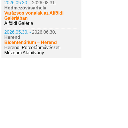
2026.05.30. -
2026.08.31.
Hódmezővásárhely
Varázsos vonalak az Alföldi
Galériában
Alföldi Galéria
2026.05.30. -
2026.06.30.
Herend
Bicentenárium – Herend
Herendi Porcelánművészeti
Múzeum Alapítvány