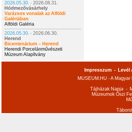
2026.05.30. -
2026.08.31.
Hódmezővásárhely
Varázsos vonalak az Alföldi
Galériában
Alföldi Galéria
2026.05.30. -
2026.06.30.
Herend
Bicentenárium – Herend
Herendi Porcelánművészeti
Múzeum Alapítvány
Impresszum
-
Levél 
MUSEUM.HU - A Magyar M
Tájházak Napja
-
M
Múzeumok Őszi Fes
Mű
Táboro