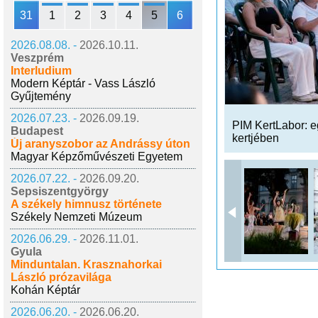
31
1
2
3
4
5
6
2026.08.08. -
2026.10.11.
Veszprém
Interludium
Modern Képtár - Vass László
Gyűjtemény
2026.07.23. -
2026.09.19.
PIM KertLabor: eg
Budapest
kertjében
Új aranyszobor az Andrássy úton
Magyar Képzőművészeti Egyetem
2026.07.22. -
2026.09.20.
Sepsiszentgyörgy
A székely himnusz története
Székely Nemzeti Múzeum
2026.06.29. -
2026.11.01.
Gyula
Minduntalan. Krasznahorkai
László prózavilága
Kohán Képtár
2026.06.20. -
2026.06.20.