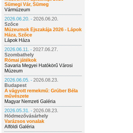
Sümegi Vár, Sümeg
Vármúzeum
2026.06.20. -
2026.06.20.
Szőce
Múzeumok Éjszakája 2026 - Lápok
Háza, Szőce
Lápok Háza
2026.06.11. -
2027.06.27.
Szombathely
Római játékok
Savaria Megyei Hatókörű Városi
Múzeum
2026.06.05. -
2026.08.23.
Budapest
A vágyott remekmű: Grúber Béla
művészete
Magyar Nemzeti Galéria
2026.05.31. -
2026.08.23.
Hódmezővásárhely
Varázsos vonalak
Alföldi Galéria