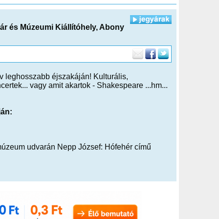
r és Múzeumi Kiállítóhely, Abony
v leghosszabb éjszakáján! Kulturális,
rtek... vagy amit akartok - Shakespeare ...hm...
ján:
lumúzeum udvarán Nepp József: Hófehér című