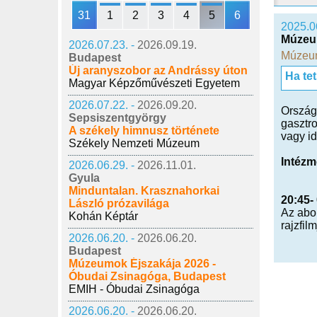
31
1
2
3
4
5
6
2025.0
Múzeum
2026.07.23. -
2026.09.19.
Múzeum
Budapest
Új aranyszobor az Andrássy úton
Ha te
Magyar Képzőművészeti Egyetem
2026.07.22. -
2026.09.20.
Országs
Sepsiszentgyörgy
gasztro
A székely himnusz története
vagy id
Székely Nemzeti Múzeum
Intézm
2026.06.29. -
2026.11.01.
Gyula
Minduntalan. Krasznahorkai
20:45-
László prózavilága
Az abo
Kohán Képtár
rajzfilm
2026.06.20. -
2026.06.20.
Budapest
Múzeumok Éjszakája 2026 -
Óbudai Zsinagóga, Budapest
EMIH - Óbudai Zsinagóga
2026.06.20. -
2026.06.20.