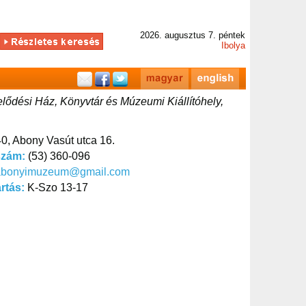
2026. augusztus 7. péntek
Ibolya
ődési Ház, Könyvtár és Múzeumi Kiállítóhely,
0, Abony Vasút utca 16.
szám:
(53) 360-096
abonyimuzeum@gmail.com
artás:
K-Szo 13-17