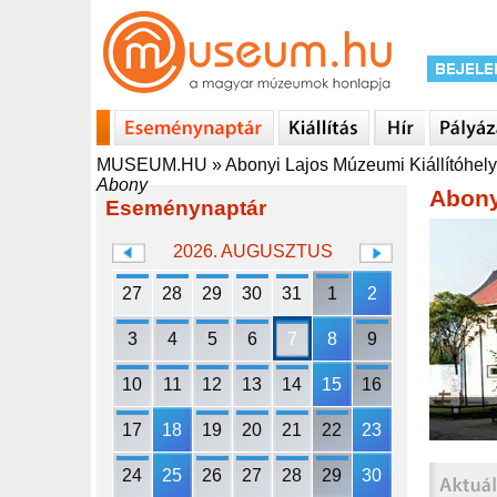
MUSEUM.HU
»
Abonyi Lajos Múzeumi Kiállítóhely
Abony
Abony
Eseménynaptár
2026. AUGUSZTUS
27
28
29
30
31
1
2
3
4
5
6
7
8
9
10
11
12
13
14
15
16
17
18
19
20
21
22
23
24
25
26
27
28
29
30