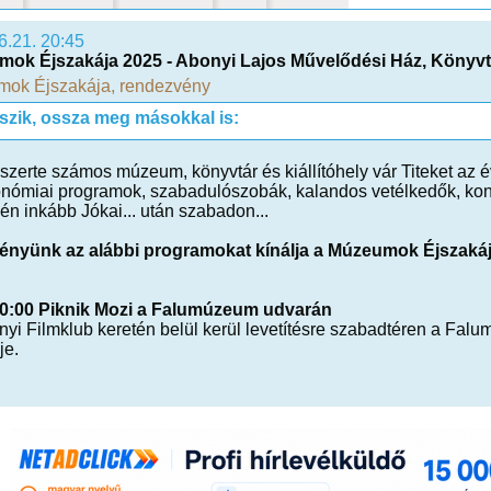
6.21. 20:45
ok Éjszakája 2025 - Abonyi Lajos Művelődési Ház, Könyvtá
ok Éjszakája
,
rendezvény
tszik, ossza meg másokkal is:
zerte számos múzeum, könyvtár és kiállítóhely vár Titeket az é
nómiai programok, szabadulószobák, kalandos vetélkedők, konce
én inkább Jókai... után szabadon...
ényünk az alábbi programokat kínálja a Múzeumok Éjszaká
 0:00 Piknik Mozi a Falumúzeum udvarán
nyi Filmklub keretén belül kerül levetítésre szabadtéren a Fa
je.