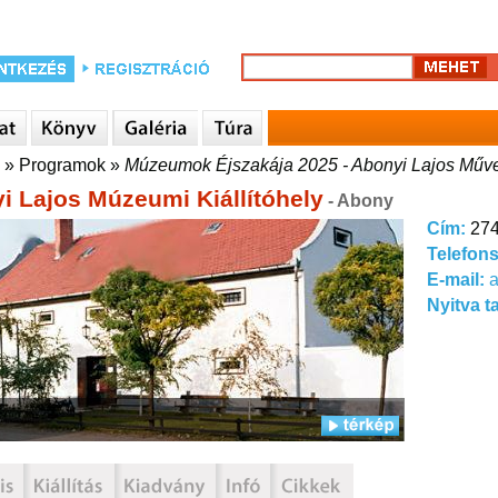
»
Programok
»
Múzeumok Éjszakája 2025 - Abonyi Lajos Művel
i Lajos Múzeumi Kiállítóhely
- Abony
Cím:
274
Telefon
E-mail:
Nyitva t