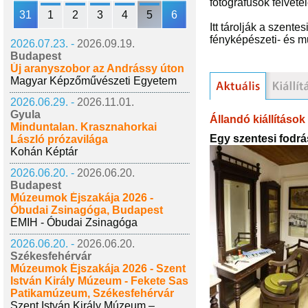
fotográfusok felvéte
31
1
2
3
4
5
6
Itt tárolják a szent
fényképészeti- és m
2026.07.23. -
2026.09.19.
Budapest
Új aranyszobor az Andrássy úton
Magyar Képzőművészeti Egyetem
2026.06.29. -
2026.11.01.
Gyula
Állandó kiállítások
Minduntalan. Krasznahorkai
Egy szentesi fodrá
László prózavilága
Kohán Képtár
2026.06.20. -
2026.06.20.
Budapest
Múzeumok Éjszakája 2026 -
Óbudai Zsinagóga, Budapest
EMIH - Óbudai Zsinagóga
2026.06.20. -
2026.06.20.
Székesfehérvár
Múzeumok Éjszakája 2026 - Szent
István Király Múzeum - Fekete Sas
Patikamúzeum, Székesfehérvár
Szent István Király Múzeum –