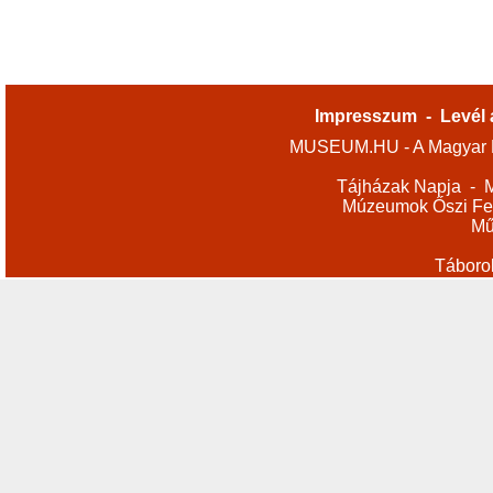
Impresszum
-
Levél 
MUSEUM.HU - A Magyar M
Tájházak Napja
-
M
Múzeumok Őszi Fes
Mű
Táboro