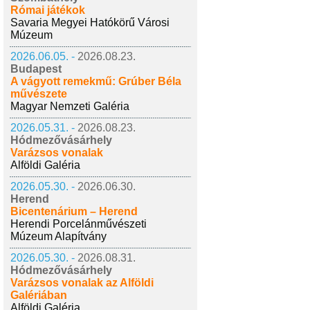
Római játékok
Savaria Megyei Hatókörű Városi
Múzeum
2026.06.05. -
2026.08.23.
Budapest
A vágyott remekmű: Grúber Béla
művészete
Magyar Nemzeti Galéria
2026.05.31. -
2026.08.23.
Hódmezővásárhely
Varázsos vonalak
Alföldi Galéria
2026.05.30. -
2026.06.30.
Herend
Bicentenárium – Herend
Herendi Porcelánművészeti
Múzeum Alapítvány
2026.05.30. -
2026.08.31.
Hódmezővásárhely
Varázsos vonalak az Alföldi
Galériában
Alföldi Galéria