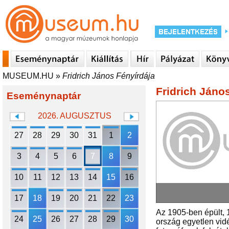
MUSEUM.HU
»
Fridrich János Fényírdája
Fridrich Jáno
Eseménynaptár
2026. AUGUSZTUS
27
28
29
30
31
1
2
3
4
5
6
7
8
9
10
11
12
13
14
15
16
17
18
19
20
21
22
23
Az 1905-ben épült, 1
24
25
26
27
28
29
30
ország egyetlen vidé