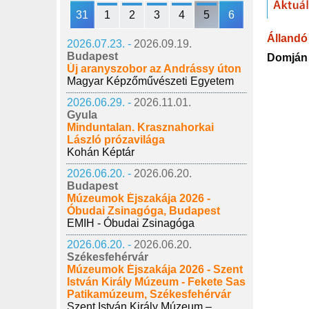
31
1
2
3
4
5
6
Állandó 
2026.07.23. -
2026.09.19.
Budapest
Domján 
Új aranyszobor az Andrássy úton
Magyar Képzőművészeti Egyetem
2026.06.29. -
2026.11.01.
Gyula
Minduntalan. Krasznahorkai
László prózavilága
Kohán Képtár
2026.06.20. -
2026.06.20.
Budapest
Múzeumok Éjszakája 2026 -
Óbudai Zsinagóga, Budapest
EMIH - Óbudai Zsinagóga
2026.06.20. -
2026.06.20.
Székesfehérvár
Múzeumok Éjszakája 2026 - Szent
István Király Múzeum - Fekete Sas
Patikamúzeum, Székesfehérvár
Szent István Király Múzeum –