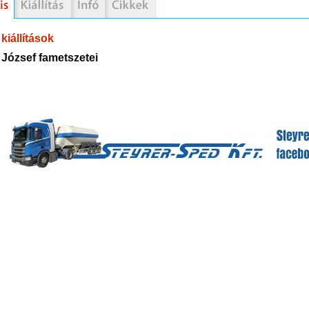
kiállítások
József fametszetei