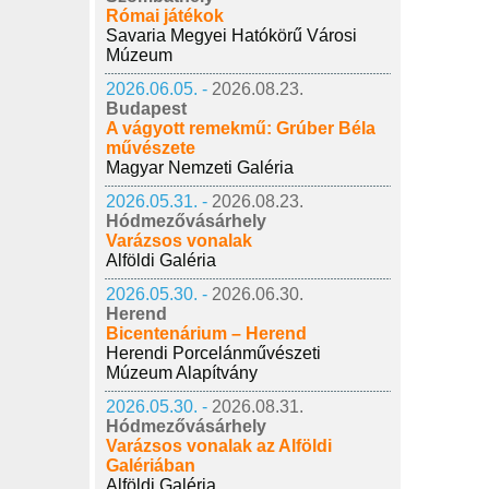
Római játékok
Savaria Megyei Hatókörű Városi
Múzeum
2026.06.05. -
2026.08.23.
Budapest
A vágyott remekmű: Grúber Béla
művészete
Magyar Nemzeti Galéria
2026.05.31. -
2026.08.23.
Hódmezővásárhely
Varázsos vonalak
Alföldi Galéria
2026.05.30. -
2026.06.30.
Herend
Bicentenárium – Herend
Herendi Porcelánművészeti
Múzeum Alapítvány
2026.05.30. -
2026.08.31.
Hódmezővásárhely
Varázsos vonalak az Alföldi
Galériában
Alföldi Galéria