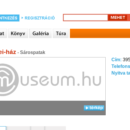
ei-ház
- Sárospatak
Cím:
395
Telefon
Nyitva t