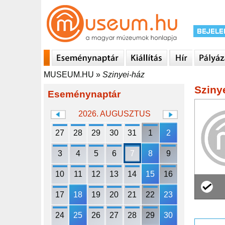
MUSEUM.HU
»
Szinyei-ház
Sziny
Eseménynaptár
2026. AUGUSZTUS
27
28
29
30
31
1
2
3
4
5
6
7
8
9
10
11
12
13
14
15
16
17
18
19
20
21
22
23
24
25
26
27
28
29
30