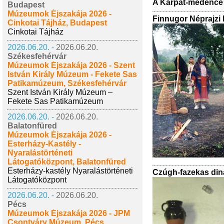
A Kárpát-medence
Budapest
Múzeumok Éjszakája 2026 -
Finnugor Néprajzi 
Cinkotai Tájház, Budapest
Cinkotai Tájház
2026.06.20. -
2026.06.20.
Székesfehérvár
Múzeumok Éjszakája 2026 - Szent
István Király Múzeum - Fekete Sas
Patikamúzeum, Székesfehérvár
Szent István Király Múzeum –
Fekete Sas Patikamúzeum
2026.06.20. -
2026.06.20.
Balatonfüred
Múzeumok Éjszakája 2026 -
Esterházy-Kastély -
Nyaralástörténeti
Látogatóközpont, Balatonfüred
Esterházy-kastély Nyaralástörténeti
Czúgh-fazekas dinas
Látogatóközpont
2026.06.20. -
2026.06.20.
Pécs
Múzeumok Éjszakája 2026 - JPM
Csontváry Múzeum, Pécs