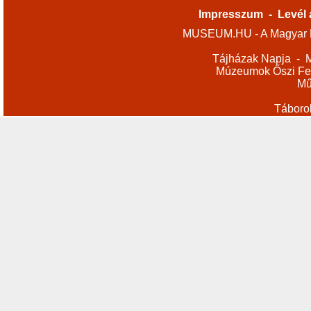
Impresszum
-
Levél 
MUSEUM.HU - A Magyar M
Tájházak Napja
-
M
Múzeumok Őszi Fes
Mű
Táboro