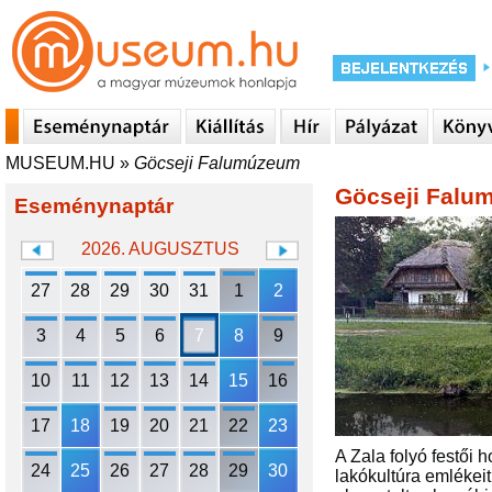
MUSEUM.HU
»
Göcseji Falumúzeum
Göcseji Falu
Eseménynaptár
2026. AUGUSZTUS
27
28
29
30
31
1
2
3
4
5
6
7
8
9
10
11
12
13
14
15
16
17
18
19
20
21
22
23
A Zala folyó festői 
24
25
26
27
28
29
30
lakókultúra emlékeit