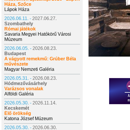
Háza, Szőce
Lápok Háza
2026.06.11. -
2027.06.27.
Szombathely
Római játékok
Savaria Megyei Hatókörű Városi
Múzeum
2026.06.05. -
2026.08.23.
Budapest
A vágyott remekmű: Grúber Béla
művészete
Magyar Nemzeti Galéria
2026.05.31. -
2026.08.23.
Hódmezővásárhely
Varázsos vonalak
Alföldi Galéria
2026.05.30. -
2026.11.14.
Kecskemét
Élő örökség
Katona József Múzeum
2026.05.30. -
2026.06.30.