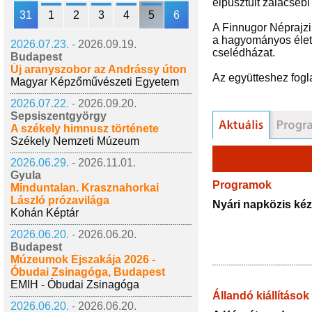
elpusztult zalacsébi
31
1
2
3
4
5
6
A Finnugor Néprajzi 
a hagyományos életkö
2026.07.23. -
2026.09.19.
cselédházat.
Budapest
Új aranyszobor az Andrássy úton
Az együtteshez foglal
Magyar Képzőművészeti Egyetem
2026.07.22. -
2026.09.20.
Sepsiszentgyörgy
A székely himnusz története
Székely Nemzeti Múzeum
2026.06.29. -
2026.11.01.
Gyula
Programok
Minduntalan. Krasznahorkai
László prózavilága
Nyári napközis ké
Kohán Képtár
2026.06.20. -
2026.06.20.
Budapest
Múzeumok Éjszakája 2026 -
Óbudai Zsinagóga, Budapest
EMIH - Óbudai Zsinagóga
Állandó kiállítások
2026.06.20. -
2026.06.20.