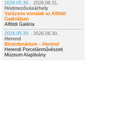
2026.05.30. -
2026.08.31.
Hódmezővásárhely
Varázsos vonalak az Alföldi
Galériában
Alföldi Galéria
2026.05.30. -
2026.06.30.
Herend
Bicentenárium – Herend
Herendi Porcelánművészeti
Múzeum Alapítvány