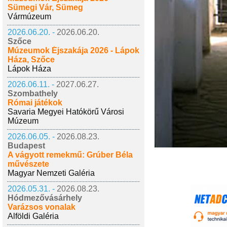
Sümegi Vár, Sümeg
Vármúzeum
2026.06.20. -
2026.06.20.
Szőce
Múzeumok Éjszakája 2026 - Lápok
Háza, Szőce
Lápok Háza
2026.06.11. -
2027.06.27.
Szombathely
Római játékok
Savaria Megyei Hatókörű Városi
Múzeum
2026.06.05. -
2026.08.23.
Budapest
A vágyott remekmű: Grúber Béla
művészete
Magyar Nemzeti Galéria
2026.05.31. -
2026.08.23.
Hódmezővásárhely
Varázsos vonalak
Alföldi Galéria