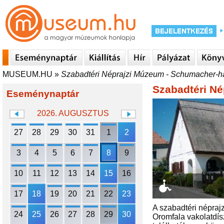
MUSEUM.HU
»
Szabadtéri Néprajzi Múzeum - Schumacher-h
Szabadtéri N
Eseménynaptár
2026. AUGUSZTUS
27
28
29
30
31
1
2
3
4
5
6
7
8
9
10
11
12
13
14
15
16
17
18
19
20
21
22
23
A szabadtéri népraj
24
25
26
27
28
29
30
Oromfala vakolatdís