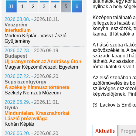
találhatók, egy kör
31
1
2
3
4
5
6
nyílnak a helyiségek
Középen található a
2026.08.08. -
2026.10.11.
jellegzetes hasáb al
Veszprém
konyhai eszközök, t
Interludium
kamra. Itt láthatók 
Modern Képtár - Vass László
Gyűjtemény
A hátsó szoba (lakó
szövőszékét is. A be
2026.07.23. -
2026.09.19.
századi, faragott há
Budapest
látható. Az asztalon
Új aranyszobor az Andrássy úton
római katolikus volt.
Magyar Képzőművészeti Egyetem
2026.07.22. -
2026.09.20.
Az első szobában az
Sepsiszentgyörgy
szőlőművelés és bo
A székely himnusz története
szükséges eszközök 
Székely Nemzeti Múzeum
képviselőjének, Pin
2026.06.29. -
2026.11.01.
(S. Lackovits Emők
Gyula
Minduntalan. Krasznahorkai
László prózavilága
Kohán Képtár
2026.06.20. -
2026.06.20.