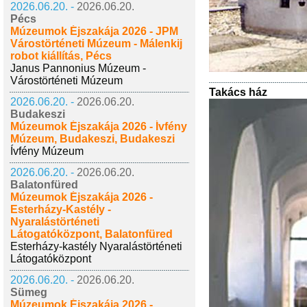
2026.06.20. -
2026.06.20.
Pécs
Múzeumok Éjszakája 2026 - JPM
Várostörténeti Múzeum - Málenkij
robot kiállítás, Pécs
Janus Pannonius Múzeum -
Várostörténeti Múzeum
Takács ház
2026.06.20. -
2026.06.20.
Budakeszi
Múzeumok Éjszakája 2026 - Ívfény
Múzeum, Budakeszi, Budakeszi
Ívfény Múzeum
2026.06.20. -
2026.06.20.
Balatonfüred
Múzeumok Éjszakája 2026 -
Esterházy-Kastély -
Nyaralástörténeti
Látogatóközpont, Balatonfüred
Esterházy-kastély Nyaralástörténeti
Látogatóközpont
2026.06.20. -
2026.06.20.
Sümeg
Múzeumok Éjszakája 2026 -