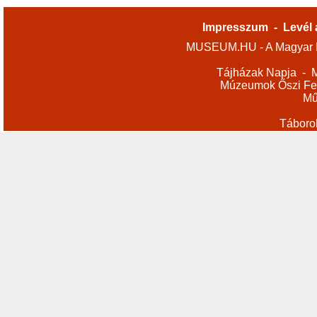
Impresszum
-
Levél 
MUSEUM.HU - A Magyar M
Tájházak Napja
-
M
Múzeumok Őszi Fes
Mű
Táboro