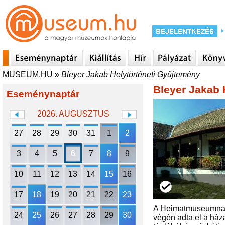
MUSEUM.HU
»
Bleyer Jakab Helytörténeti Gyűjtemény
Bleyer Jakab 
Eseménynaptár
2026. AUGUSZTUS
27
28
29
30
31
1
2
3
4
5
6
7
8
9
10
11
12
13
14
15
16
17
18
19
20
21
22
23
A Heimatmuseumnak o
24
25
26
27
28
29
30
végén adta el a ház