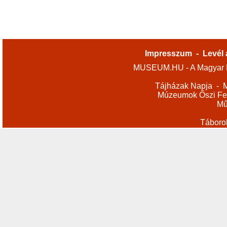
Impresszum
-
Levél 
MUSEUM.HU - A Magyar M
Tájházak Napja
-
M
Múzeumok Őszi Fes
Mű
Táboro