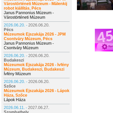
Várostörténeti Múzeum - Málenkij
robot kiállítás, Pécs
Janus Pannonius Múzeum -
Várostörténeti Múzeum
2026.06.20. -
2026.06.20.
Pécs
Múzeumok Éjszakája 2026 - JPM
Csontváry Múzeum, Pécs
Janus Pannonius Múzeum -
Csontváry Múzeum
2026.06.20. -
2026.06.20.
Budakeszi
Múzeumok Éjszakája 2026 - Ívfény
Múzeum, Budakeszi, Budakeszi
Ívfény Múzeum
2026.06.20. -
2026.06.20.
Szőce
Múzeumok Éjszakája 2026 - Lápok
Háza, Szőce
Lápok Háza
2026.06.11. -
2027.06.27.
Szombathely