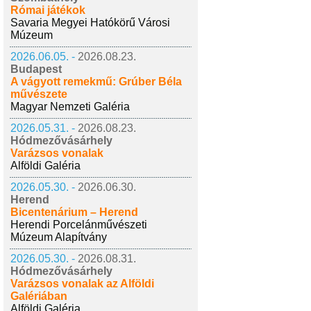
Római játékok
Savaria Megyei Hatókörű Városi
Múzeum
2026.06.05. -
2026.08.23.
Budapest
A vágyott remekmű: Grúber Béla
művészete
Magyar Nemzeti Galéria
2026.05.31. -
2026.08.23.
Hódmezővásárhely
Varázsos vonalak
Alföldi Galéria
2026.05.30. -
2026.06.30.
Herend
Bicentenárium – Herend
Herendi Porcelánművészeti
Múzeum Alapítvány
2026.05.30. -
2026.08.31.
Hódmezővásárhely
Varázsos vonalak az Alföldi
Galériában
Alföldi Galéria