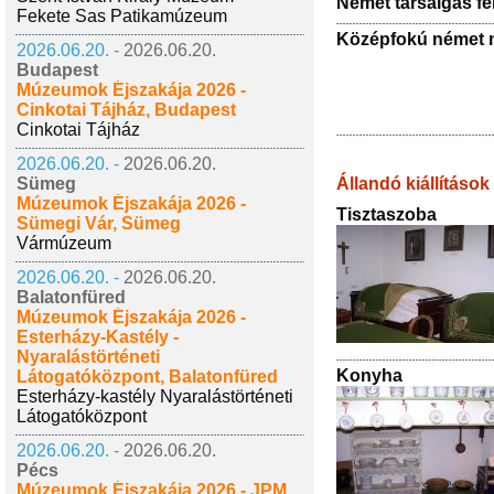
Német társalgás fe
Fekete Sas Patikamúzeum
Középfokú német ny
2026.06.20. -
2026.06.20.
Budapest
Múzeumok Éjszakája 2026 -
Cinkotai Tájház, Budapest
Cinkotai Tájház
2026.06.20. -
2026.06.20.
Sümeg
Állandó kiállítások
Múzeumok Éjszakája 2026 -
Tisztaszoba
Sümegi Vár, Sümeg
Vármúzeum
2026.06.20. -
2026.06.20.
Balatonfüred
Múzeumok Éjszakája 2026 -
Esterházy-Kastély -
Nyaralástörténeti
Konyha
Látogatóközpont, Balatonfüred
Esterházy-kastély Nyaralástörténeti
Látogatóközpont
2026.06.20. -
2026.06.20.
Pécs
Múzeumok Éjszakája 2026 - JPM