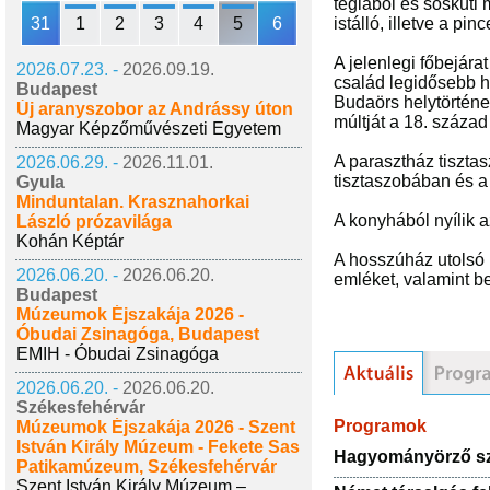
téglából és sóskúti 
31
1
2
3
4
5
6
istálló, illetve a pinc
A jelenlegi főbejár
2026.07.23. -
2026.09.19.
család legidősebb 
Budapest
Budaörs helytörténe
Új aranyszobor az Andrássy úton
múltját a 18. század
Magyar Képzőművészeti Egyetem
A parasztház tiszta
2026.06.29. -
2026.11.01.
tisztaszobában és a 
Gyula
Minduntalan. Krasznahorkai
A konyhából nyílik a
László prózavilága
Kohán Képtár
A hosszúház utolsó l
2026.06.20. -
2026.06.20.
emléket, valamint b
Budapest
Múzeumok Éjszakája 2026 -
Óbudai Zsinagóga, Budapest
EMIH - Óbudai Zsinagóga
2026.06.20. -
2026.06.20.
Székesfehérvár
Programok
Múzeumok Éjszakája 2026 - Szent
István Király Múzeum - Fekete Sas
Hagyományörző s
Patikamúzeum, Székesfehérvár
Szent István Király Múzeum –