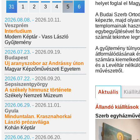
helyet foglal el Ma
31
1
2
3
4
5
6
A Budai Szerb Ortod
2026.08.08. -
2026.10.11.
képezte, majd olya
Veszprém
templomainak használ
Interludium
egybegyűjtésével fo
Modern Képtár - Vass László
számát tekintve leg
Gyűjtemény
A gyűjtemény túlnyo
2026.07.23. -
2026.09.19.
átformálódásának é
Budapest
számára kiemelkedő
Új aranyszobor az Andrássy úton
és a Levéltár nélkü
Magyar Képzőművészeti Egyetem
művészetről.
2026.07.22. -
2026.09.20.
Sepsiszentgyörgy
A székely himnusz története
Székely Nemzeti Múzeum
2026.06.29. -
2026.11.01.
Állandó kiállítások
Gyula
Szerb egyházművé
Minduntalan. Krasznahorkai
László prózavilága
Kohán Képtár
2026.06.20. -
2026.06.20.