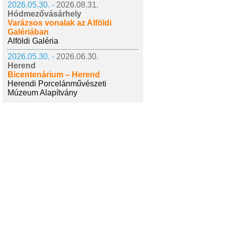
2026.05.30. -
2026.08.31.
Hódmezővásárhely
Varázsos vonalak az Alföldi
Galériában
Alföldi Galéria
2026.05.30. -
2026.06.30.
Herend
Bicentenárium – Herend
Herendi Porcelánművészeti
Múzeum Alapítvány