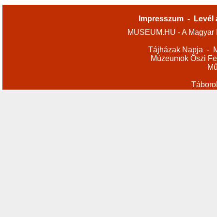
Impresszum
-
Levél 
MUSEUM.HU - A Magyar M
Tájházak Napja
-
M
Múzeumok Őszi Fes
Mű
Táboro