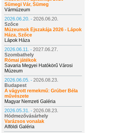
Sümegi Vár, Sümeg
Vármúzeum
2026.06.20. -
2026.06.20.
Szőce
Múzeumok Éjszakája 2026 - Lápok
Háza, Szőce
Lápok Háza
2026.06.11. -
2027.06.27.
Szombathely
Római játékok
Savaria Megyei Hatókörű Városi
Múzeum
2026.06.05. -
2026.08.23.
Budapest
A vágyott remekmű: Grúber Béla
művészete
Magyar Nemzeti Galéria
2026.05.31. -
2026.08.23.
Hódmezővásárhely
Varázsos vonalak
Alföldi Galéria