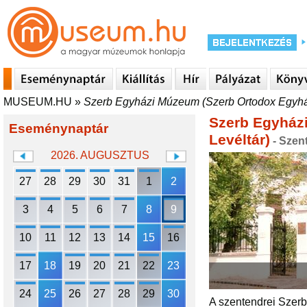
MUSEUM.HU
»
Szerb Egyházi Múzeum (Szerb Ortodox Egyház
Szerb Egyház
Eseménynaptár
Levéltár)
- Szen
2026. AUGUSZTUS
27
28
29
30
31
1
2
3
4
5
6
7
8
9
10
11
12
13
14
15
16
17
18
19
20
21
22
23
24
25
26
27
28
29
30
A szentendrei Szerb