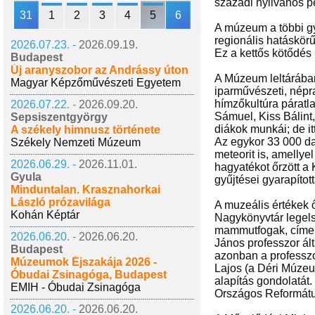
századi nyilvános p
31
1
2
3
4
5
6
A múzeum a többi gy
regionális hatáskör
2026.07.23. -
2026.09.19.
Ez a kettős kötődés
Budapest
Új aranyszobor az Andrássy úton
A Múzeum leltárában 
Magyar Képzőművészeti Egyetem
iparművészeti, népr
hímzőkultúra páratla
2026.07.22. -
2026.09.20.
Sámuel, Kiss Bálint
Sepsiszentgyörgy
diákok munkái; de it
A székely himnusz története
Az egykor 33 000 da
Székely Nemzeti Múzeum
meteorit is, amellye
2026.06.29. -
2026.11.01.
hagyatékot őrzött a
Gyula
gyűjtései gyarapítot
Minduntalan. Krasznahorkai
László prózavilága
A muzeális értékek 
Kohán Képtár
Nagykönyvtár legels
mammutfogak, címere
2026.06.20. -
2026.06.20.
János professzor ál
Budapest
azonban a professz
Múzeumok Éjszakája 2026 -
Lajos (a Déri Múze
Óbudai Zsinagóga, Budapest
alapítás gondolatát
EMIH - Óbudai Zsinagóga
Országos Reformátu
2026.06.20. -
2026.06.20.