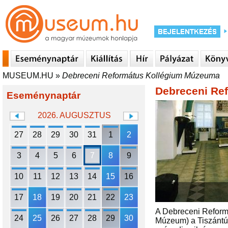
MUSEUM.HU
»
Debreceni Református Kollégium Múzeuma
Debreceni Re
Eseménynaptár
2026. AUGUSZTUS
27
28
29
30
31
1
2
3
4
5
6
7
8
9
10
11
12
13
14
15
16
17
18
19
20
21
22
23
A Debreceni Reform
24
25
26
27
28
29
30
Múzeum) a Tiszántú