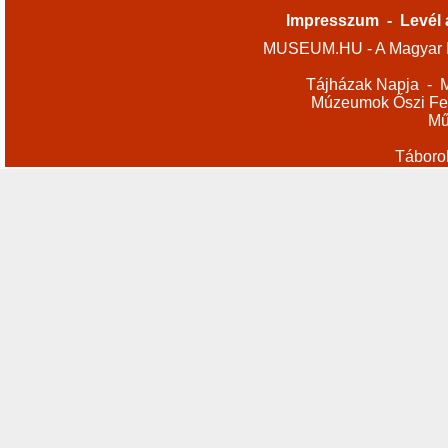
Impresszum
-
Levél 
MUSEUM.HU - A Magyar M
Tájházak Napja
-
M
Múzeumok Őszi Fes
Mű
Táboro