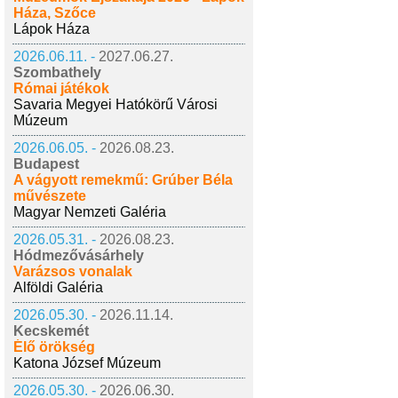
Háza, Szőce
Lápok Háza
2026.06.11. -
2027.06.27.
Szombathely
Római játékok
Savaria Megyei Hatókörű Városi
Múzeum
2026.06.05. -
2026.08.23.
Budapest
A vágyott remekmű: Grúber Béla
művészete
Magyar Nemzeti Galéria
2026.05.31. -
2026.08.23.
Hódmezővásárhely
Varázsos vonalak
Alföldi Galéria
2026.05.30. -
2026.11.14.
Kecskemét
Élő örökség
Katona József Múzeum
2026.05.30. -
2026.06.30.