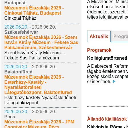
A Művelődési Minis
Budapest
elsősorban a tiszán
Múzeumok Éjszakája 2026 -
érdemeket szerzett T
Cinkotai Tájház, Budapest
teljes felújításával
Cinkotai Tájház
2026.06.20. -
2026.06.20.
Székesfehérvár
Múzeumok Éjszakája 2026 - Szent
István Király Múzeum - Fekete Sas
Patikamúzeum, Székesfehérvár
Programok
Szent István Király Múzeum –
Fekete Sas Patikamúzeum
Kollégiumtörténeti
A Debreceni Reformát
2026.06.20. -
2026.06.20.
tágabb értelemben ve
Balatonfüred
középiskolás csapat
Múzeumok Éjszakája 2026 -
színesítheti.
Esterházy-Kastély -
Nyaralástörténeti
Látogatóközpont, Balatonfüred
Esterházy-kastély Nyaralástörténeti
Látogatóközpont
2026.06.20. -
2026.06.20.
Pécs
Állandó kiállítások
Múzeumok Éjszakája 2026 - JPM
Csontváry Múzeum, Pécs
Kálvinista Róma - 