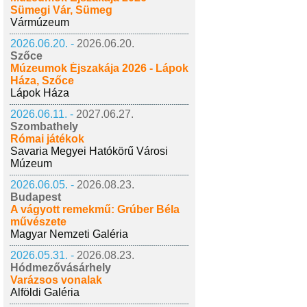
Sümegi Vár, Sümeg
Vármúzeum
2026.06.20. -
2026.06.20.
Szőce
Múzeumok Éjszakája 2026 - Lápok
Háza, Szőce
Lápok Háza
2026.06.11. -
2027.06.27.
Szombathely
Római játékok
Savaria Megyei Hatókörű Városi
Múzeum
2026.06.05. -
2026.08.23.
Budapest
A vágyott remekmű: Grúber Béla
művészete
Magyar Nemzeti Galéria
2026.05.31. -
2026.08.23.
Hódmezővásárhely
Varázsos vonalak
Alföldi Galéria