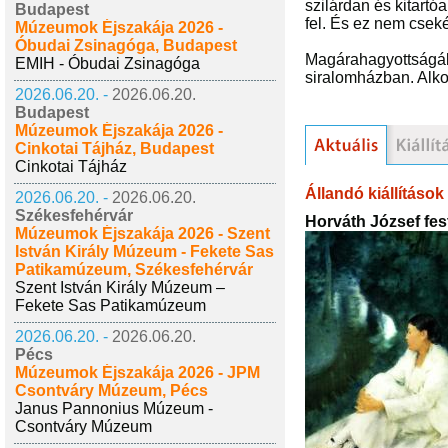
szilárdan és kitart
Budapest
fel. És ez nem cseké
Múzeumok Éjszakája 2026 -
Óbudai Zsinagóga, Budapest
Magárahagyottságába
EMIH - Óbudai Zsinagóga
siralomházban. Alkot
2026.06.20. -
2026.06.20.
Budapest
Múzeumok Éjszakája 2026 -
Cinkotai Tájház, Budapest
Cinkotai Tájház
Állandó kiállítások
2026.06.20. -
2026.06.20.
Székesfehérvár
Horváth József fe
Múzeumok Éjszakája 2026 - Szent
István Király Múzeum - Fekete Sas
Patikamúzeum, Székesfehérvár
Szent István Király Múzeum –
Fekete Sas Patikamúzeum
2026.06.20. -
2026.06.20.
Pécs
Múzeumok Éjszakája 2026 - JPM
Csontváry Múzeum, Pécs
Janus Pannonius Múzeum -
Csontváry Múzeum