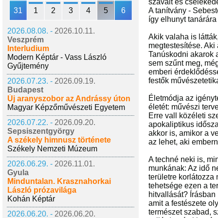
szavait és cselekede
31
1
2
3
4
5
6
A tanítvány - Sebes
így elhunyt tanárára
2026.08.08. -
2026.10.11.
Akik valaha is láttá
Veszprém
megtestesítése. Aki
Interludium
Tanúskodni akarok ar
Modern Képtár - Vass László
sem szűnt meg, még 
Gyűjtemény
emberi érdeklődésse
festők művészetetik
2026.07.23. -
2026.09.19.
Budapest
Életmódja az igényte
Új aranyszobor az Andrássy úton
életét: művészi terv
Magyar Képzőművészeti Egyetem
Erre vall közéleti sz
2026.07.22. -
2026.09.20.
apokaliptikus idősz
Sepsiszentgyörgy
akkor is, amikor a v
A székely himnusz története
az lehet, aki embern
Székely Nemzeti Múzeum
A techné neki is, mi
2026.06.29. -
2026.11.01.
munkának: Az idő ne
Gyula
területre korlátozza
Minduntalan. Krasznahorkai
tehetsége ezen a te
László prózavilága
hitvallását? Írásban
Kohán Képtár
amit a festészete o
természet szabad, s
2026.06.20. -
2026.06.20.