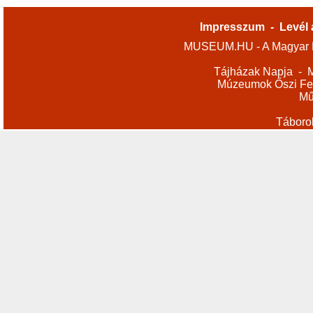
Impresszum
-
Levél 
MUSEUM.HU - A Magyar M
Tájházak Napja
-
M
Múzeumok Őszi Fes
Mű
Táboro