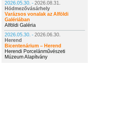
2026.05.30. -
2026.08.31.
Hódmezővásárhely
Varázsos vonalak az Alföldi
Galériában
Alföldi Galéria
2026.05.30. -
2026.06.30.
Herend
Bicentenárium – Herend
Herendi Porcelánművészeti
Múzeum Alapítvány