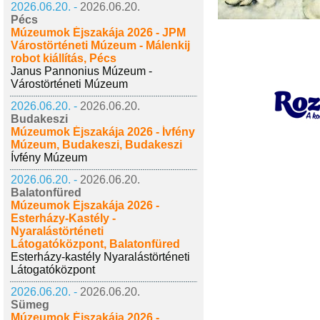
2026.06.20. -
2026.06.20.
Pécs
Múzeumok Éjszakája 2026 - JPM
Várostörténeti Múzeum - Málenkij
robot kiállítás, Pécs
Janus Pannonius Múzeum -
Várostörténeti Múzeum
2026.06.20. -
2026.06.20.
Budakeszi
Múzeumok Éjszakája 2026 - Ívfény
Múzeum, Budakeszi, Budakeszi
Ívfény Múzeum
2026.06.20. -
2026.06.20.
Balatonfüred
Múzeumok Éjszakája 2026 -
Esterházy-Kastély -
Nyaralástörténeti
Látogatóközpont, Balatonfüred
Esterházy-kastély Nyaralástörténeti
Látogatóközpont
2026.06.20. -
2026.06.20.
Sümeg
Múzeumok Éjszakája 2026 -