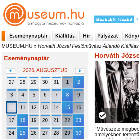
MUSEUM.HU
»
Horváth József Festőművész Állandó Kiállítá
Horváth Józse
Eseménynaptár
2026. AUGUSZTUS
27
28
29
30
31
1
2
3
4
5
6
7
8
9
10
11
12
13
14
15
16
17
18
19
20
21
22
23
"Művészete megbecsü
24
25
26
27
28
29
30
amelyekben teremtő 