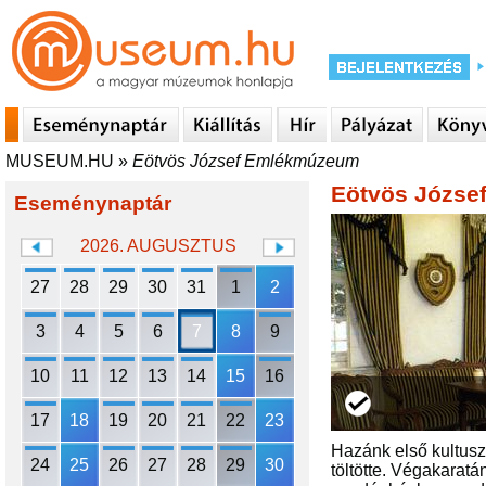
MUSEUM.HU
»
Eötvös József Emlékmúzeum
Eötvös Józs
Eseménynaptár
2026. AUGUSZTUS
27
28
29
30
31
1
2
3
4
5
6
7
8
9
10
11
12
13
14
15
16
17
18
19
20
21
22
23
Hazánk első kultuszm
24
25
26
27
28
29
30
töltötte. Végakaratá