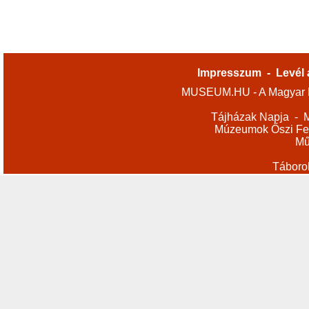
Impresszum
-
Levél 
MUSEUM.HU - A Magyar M
Tájházak Napja
-
M
Múzeumok Őszi Fes
Mű
Táboro