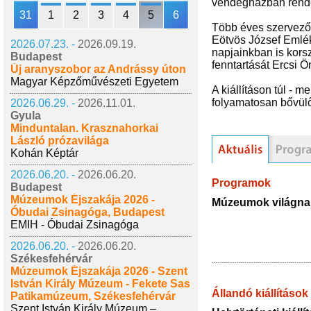
vendégházban rende
31
1
2
3
4
5
6
Több éves szervező
Eötvös József Emlék
2026.07.23. -
2026.09.19.
napjainkban is kors
Budapest
fenntartását Ercsi Ö
Új aranyszobor az Andrássy úton
Magyar Képzőművészeti Egyetem
A kiállításon túl - 
folyamatosan bővülő 
2026.06.29. -
2026.11.01.
Gyula
Minduntalan. Krasznahorkai
László prózavilága
Kohán Képtár
2026.06.20. -
2026.06.20.
Programok
Budapest
Múzeumok Éjszakája 2026 -
Múzeumok világna
Óbudai Zsinagóga, Budapest
EMIH - Óbudai Zsinagóga
2026.06.20. -
2026.06.20.
Székesfehérvár
Múzeumok Éjszakája 2026 - Szent
István Király Múzeum - Fekete Sas
Állandó kiállítások
Patikamúzeum, Székesfehérvár
Szent István Király Múzeum –