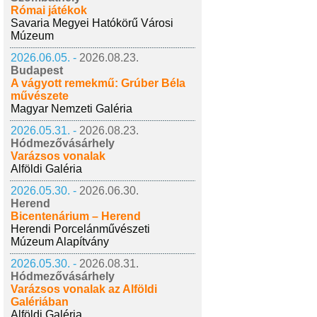
Római játékok
Savaria Megyei Hatókörű Városi
Múzeum
2026.06.05. -
2026.08.23.
Budapest
A vágyott remekmű: Grúber Béla
művészete
Magyar Nemzeti Galéria
2026.05.31. -
2026.08.23.
Hódmezővásárhely
Varázsos vonalak
Alföldi Galéria
2026.05.30. -
2026.06.30.
Herend
Bicentenárium – Herend
Herendi Porcelánművészeti
Múzeum Alapítvány
2026.05.30. -
2026.08.31.
Hódmezővásárhely
Varázsos vonalak az Alföldi
Galériában
Alföldi Galéria