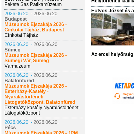
Helytörténeti kiállí
Fekete Sas Patikamúzeum
Eötvös József és a
2026.06.20. -
2026.06.20.
Budapest
Múzeumok Éjszakája 2026 -
Cinkotai Tájház, Budapest
Cinkotai Tájház
2026.06.20. -
2026.06.20.
Sümeg
Az ercsi helyőrség
Múzeumok Éjszakája 2026 -
Sümegi Vár, Sümeg
Vármúzeum
2026.06.20. -
2026.06.20.
Balatonfüred
Múzeumok Éjszakája 2026 -
Esterházy-Kastély -
Nyaralástörténeti
Látogatóközpont, Balatonfüred
Esterházy-kastély Nyaralástörténeti
Látogatóközpont
2026.06.20. -
2026.06.20.
Pécs
Múzeumok Éjszakája 2026 - JPM