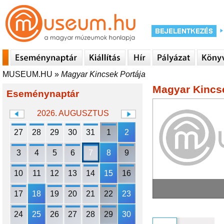
MUSEUM.HU
»
Magyar Kincsek Portája
Magyar Kincse
Eseménynaptár
2026. AUGUSZTUS
27
28
29
30
31
1
2
3
4
5
6
7
8
9
10
11
12
13
14
15
16
17
18
19
20
21
22
23
24
25
26
27
28
29
30