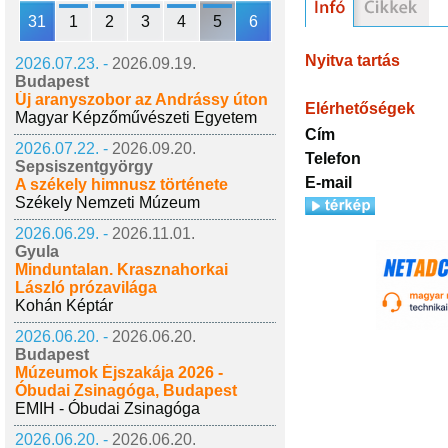
31
1
2
3
4
5
6
Nyitva tartás
2026.07.23. -
2026.09.19.
Budapest
Új aranyszobor az Andrássy úton
Elérhetőségek
Magyar Képzőművészeti Egyetem
Cím
2026.07.22. -
2026.09.20.
Telefon
Sepsiszentgyörgy
E-mail
A székely himnusz története
Székely Nemzeti Múzeum
2026.06.29. -
2026.11.01.
Gyula
Minduntalan. Krasznahorkai
László prózavilága
Kohán Képtár
2026.06.20. -
2026.06.20.
Budapest
Múzeumok Éjszakája 2026 -
Óbudai Zsinagóga, Budapest
EMIH - Óbudai Zsinagóga
2026.06.20. -
2026.06.20.