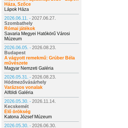
Háza, Szőce
Lápok Háza
2026.06.11. -
2027.06.27.
Szombathely
Római játékok
Savaria Megyei Hatókörű Városi
Múzeum
2026.06.05. -
2026.08.23.
Budapest
A vágyott remekmű: Grúber Béla
művészete
Magyar Nemzeti Galéria
2026.05.31. -
2026.08.23.
Hódmezővásárhely
Varázsos vonalak
Alföldi Galéria
2026.05.30. -
2026.11.14.
Kecskemét
Élő örökség
Katona József Múzeum
2026.05.30. -
2026.06.30.