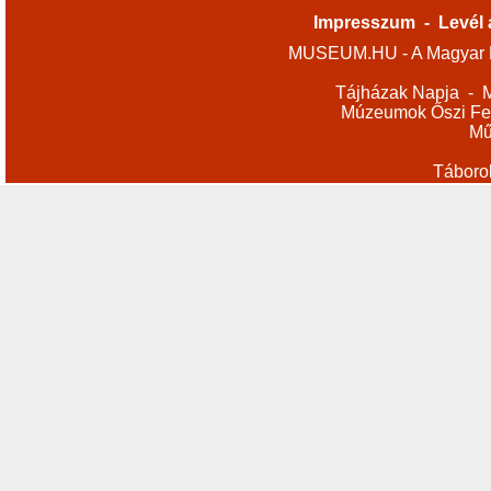
Impresszum
-
Levél 
MUSEUM.HU - A Magyar M
Tájházak Napja
-
M
Múzeumok Őszi Fes
Mű
Táboro